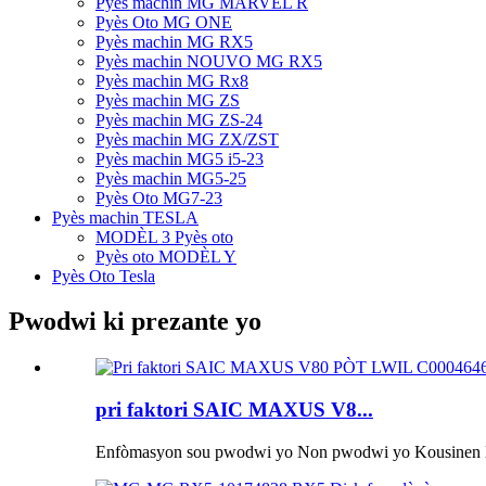
Pyès machin MG MARVEL R
Pyès Oto MG ONE
Pyès machin MG RX5
Pyès machin NOUVO MG RX5
Pyès machin MG Rx8
Pyès machin MG ZS
Pyès machin MG ZS-24
Pyès machin MG ZX/ZST
Pyès machin MG5 i5-23
Pyès machin MG5-25
Pyès Oto MG7-23
Pyès machin TESLA
MODÈL 3 Pyès oto
Pyès oto MODÈL Y
Pyès Oto Tesla
Pwodwi ki prezante yo
pri faktori SAIC MAXUS V8...
Enfòmasyon sou pwodwi yo Non pwodwi yo Kousinen la