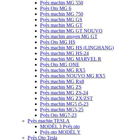
Pyès machin MG 550
Pyès Oto MG 6
Pyès machin MG 750
Pyès machin MG GS
Pyès machin MG GT
Pyès machin MG GT NOUVO
Pyès machin ansyen MG GT
Pyès Oto MG HS
Pyès machin MG HS (LINGHANG)
Pyès machin MG HS-24
Pyès machin MG MARVEL R
Pyès Oto MG ONE
Pyès machin MG RX5
Pyès machin NOUVO MG RX5
Pyès machin MG Rx8
Pyès machin MG ZS
Pyès machin MG ZS-24
Pyès machin MG ZX/ZST
Pyès machin MG5 i5-23
Pyès machin MG5-25
Pyès Oto MG7-23
Pyès machin TESLA
MODÈL 3 Pyès oto
Pyès oto MODÈL Y
Pyès Oto Tesla