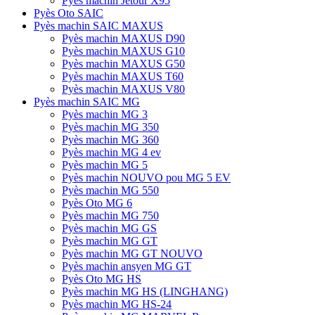
Pyès machin Jetour X95
Pyès Oto SAIC
Pyès machin SAIC MAXUS
Pyès machin MAXUS D90
Pyès machin MAXUS G10
Pyès machin MAXUS G50
Pyès machin MAXUS T60
Pyès machin MAXUS V80
Pyès machin SAIC MG
Pyès machin MG 3
Pyès machin MG 350
Pyès machin MG 360
Pyès machin MG 4 ev
Pyès machin MG 5
Pyès machin NOUVO pou MG 5 EV
Pyès machin MG 550
Pyès Oto MG 6
Pyès machin MG 750
Pyès machin MG GS
Pyès machin MG GT
Pyès machin MG GT NOUVO
Pyès machin ansyen MG GT
Pyès Oto MG HS
Pyès machin MG HS (LINGHANG)
Pyès machin MG HS-24