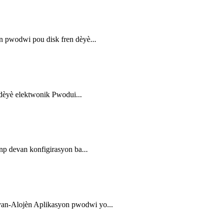
pwodwi pou disk fren dèyè...
èyè elektwonik Pwodui...
 devan konfigirasyon ba...
n-Alojèn Aplikasyon pwodwi yo...