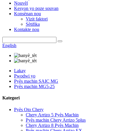
Nouvèl
Kesyon yo poze souvan
Konsènan nou
Vizit faktori
Sètifika
Kontakte nou
English
Lakay
Pwodwi yo
Pyès machin SAIC MG
Pyès machin MG5-25
Kategori
Pyès Oto Chery
Chery Arrizo 5 Pyès Machin
Pyès machin Chery Arrizo 5plus
Chery Arrizo 8 Pyès Machin
Pyès machin Chery Arrizo EX