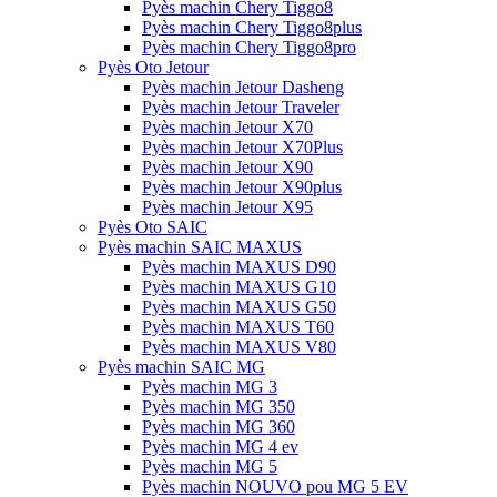
Pyès machin Chery Tiggo8
Pyès machin Chery Tiggo8plus
Pyès machin Chery Tiggo8pro
Pyès Oto Jetour
Pyès machin Jetour Dasheng
Pyès machin Jetour Traveler
Pyès machin Jetour X70
Pyès machin Jetour X70Plus
Pyès machin Jetour X90
Pyès machin Jetour X90plus
Pyès machin Jetour X95
Pyès Oto SAIC
Pyès machin SAIC MAXUS
Pyès machin MAXUS D90
Pyès machin MAXUS G10
Pyès machin MAXUS G50
Pyès machin MAXUS T60
Pyès machin MAXUS V80
Pyès machin SAIC MG
Pyès machin MG 3
Pyès machin MG 350
Pyès machin MG 360
Pyès machin MG 4 ev
Pyès machin MG 5
Pyès machin NOUVO pou MG 5 EV