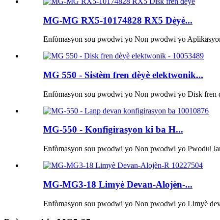
MG-MG RX5-10174828 RX5 Dèyè...
Enfòmasyon sou pwodwi yo Non pwodwi yo Aplikasyon 
MG 550 - Sistèm fren dèyè elektwonik...
Enfòmasyon sou pwodwi yo Non pwodwi yo Disk fren d
MG-550 - Konfigirasyon ki ba H...
Enfòmasyon sou pwodwi yo Non pwodwi yo Pwodui lanp
MG-MG3-18 Limyè Devan-Alojèn-...
Enfòmasyon sou pwodwi yo Non pwodwi yo Limyè deva