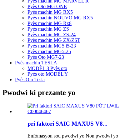
Pyès machin MG MARVEL R
Pyès Oto MG ONE
Pyès machin MG RX5
Pyès machin NOUVO MG RX5
Pyès machin MG Rx8
Pyès machin MG ZS
Pyès machin MG ZS-24
Pyès machin MG ZX/ZST
Pyès machin MG5 i5-23
Pyès machin MG5-25
Pyès Oto MG7-23
Pyès machin TESLA
MODÈL 3 Pyès oto
Pyès oto MODÈL Y
Pyès Oto Tesla
Pwodwi ki prezante yo
pri faktori SAIC MAXUS V8...
Enfòmasyon sou pwodwi yo Non pwodwi yo