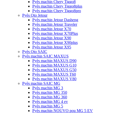
Pyès machin Chery Tiggo8
Pyès machin Chery Tiggo8plus
Pyès machin Chery Tiggo8pro
Pyès Oto Jetour
Pyès machin Jetour Dasheng
Pyès machin Jetour Traveler
Pyès machin Jetour X70
Pyès machin Jetour X70Plus
Pyès machin Jetour X90
Pyès machin Jetour X90plus
Pyès machin Jetour X95
Pyès Oto SAIC
Pyès machin SAIC MAXUS
Pyès machin MAXUS D90
Pyès machin MAXUS G10
Pyès machin MAXUS G50
Pyès machin MAXUS T60
Pyès machin MAXUS V80
Pyès machin SAIC MG
Pyès machin MG 3
Pyès machin MG 350
Pyès machin MG 360
Pyès machin MG 4 ev
Pyès machin MG 5
Pyès machin NOUVO pou MG 5 EV