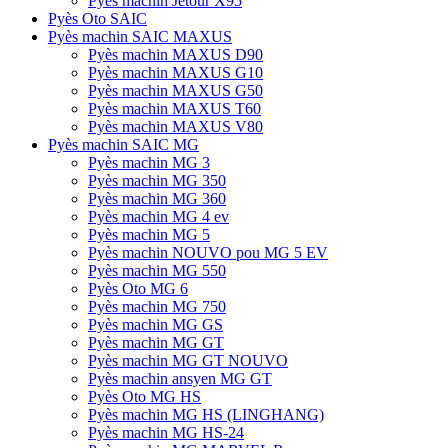
Pyès machin Jetour X95
Pyès Oto SAIC
Pyès machin SAIC MAXUS
Pyès machin MAXUS D90
Pyès machin MAXUS G10
Pyès machin MAXUS G50
Pyès machin MAXUS T60
Pyès machin MAXUS V80
Pyès machin SAIC MG
Pyès machin MG 3
Pyès machin MG 350
Pyès machin MG 360
Pyès machin MG 4 ev
Pyès machin MG 5
Pyès machin NOUVO pou MG 5 EV
Pyès machin MG 550
Pyès Oto MG 6
Pyès machin MG 750
Pyès machin MG GS
Pyès machin MG GT
Pyès machin MG GT NOUVO
Pyès machin ansyen MG GT
Pyès Oto MG HS
Pyès machin MG HS (LINGHANG)
Pyès machin MG HS-24