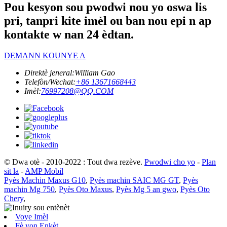
Pou kesyon sou pwodwi nou yo oswa lis
pri, tanpri kite imèl ou ban nou epi n ap
kontakte w nan 24 èdtan.
DEMANN KOUNYE A
Direktè jeneral:
William Gao
Telefòn/Wechat:
+86 13671668443
Imèl:
76997208@QQ.COM
© Dwa otè - 2010-2022 : Tout dwa rezève.
Pwodwi cho yo
-
Plan
sit la
-
AMP Mobil
Pyès Machin Maxus G10
,
Pyès machin SAIC MG GT
,
Pyès
machin Mg 750
,
Pyès Oto Maxus
,
Pyès Mg 5 an gwo
,
Pyès Oto
Chery
,
Voye Imèl
Fè yon Enkèt