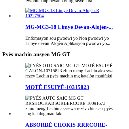
Pwodui lanp devan konfigirasyon ba...
MG-MG3-18 Limyè Devan-Alojèn-...
Enfòmasyon sou pwodwi yo Non pwodwi yo
Limyè devan-Alojèn Aplikasyon pwodwi yo...
Pyès machin ansyen MG GT
MOTÈ ESUIYÈ-10315823
ABSORBÈ CHOKIS RRRCORE-