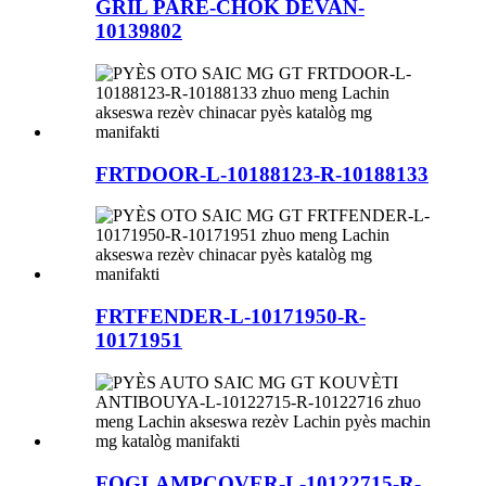
GRIL PARE-CHÒK DEVAN-
10139802
FRTDOOR-L-10188123-R-10188133
FRTFENDER-L-10171950-R-
10171951
FOGLAMPCOVER-L-10122715-R-