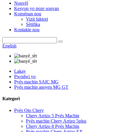
Nouvèl
Kesyon yo poze souvan
Konsènan nou
Vizit faktori
Sètifika
Kontakte nou
English
Lakay
Pwodwi yo
Pyès machin SAIC MG
Pyès machin ansyen MG GT
Kategori
Pyès Oto Chery
Chery Arrizo 5 Pyès Machin
Pyès machin Chery Arrizo 5plus
Chery Arrizo 8 Pyès Machin
Pyès machin Chery Arrizo EX