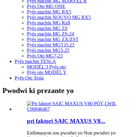
Pyès machin MG MARVEL R
Pyès Oto MG ONE
Pyès machin MG RX5
Pyès machin NOUVO MG RX5
Pyès machin MG Rx8
Pyès machin MG ZS
Pyès machin MG ZS-24
Pyès machin MG ZX/ZST
Pyès machin MG5 i5-23
Pyès machin MG5-25
Pyès Oto MG7-23
Pyès machin TESLA
MODÈL 3 Pyès oto
Pyès oto MODÈL Y
Pyès Oto Tesla
Pwodwi ki prezante yo
pri faktori SAIC MAXUS V8...
Enfòmasyon sou pwodwi yo Non pwodwi yo