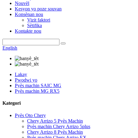
Nouvèl
Kesyon yo poze souvan
Konsènan nou
Vizit faktori
Sètifika
Kontakte nou
English
Lakay
Pwodwi yo
Pyès machin SAIC MG
Pyès machin MG RX5
Kategori
Pyès Oto Chery
Chery Arrizo 5 Pyès Machin
Pyès machin Chery Arrizo 5plus
Chery Arrizo 8 Pyès Machin
Pyès machin Chery Arrizo EX