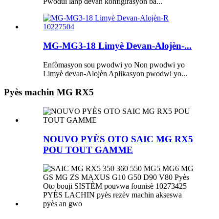
Pwodui lanp devan konfigirasyon ba...
MG-MG3-18 Limyè Devan-Alojèn-...
Enfòmasyon sou pwodwi yo Non pwodwi yo
Limyè devan-Alojèn Aplikasyon pwodwi yo...
Pyès machin MG RX5
NOUVO PYÈS OTO SAIC MG RX5
POU TOUT GAMME