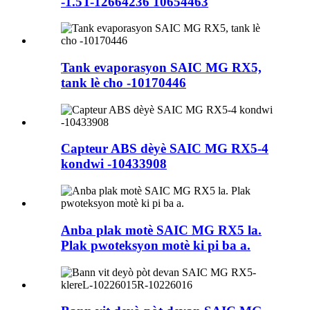
-1.5T-12664236 10654463
Tank evaporasyon SAIC MG RX5,
tank lè cho -10170446
Capteur ABS dèyè SAIC MG RX5-4
kondwi -10433908
Anba plak motè SAIC MG RX5 la.
Plak pwoteksyon motè ki pi ba a.