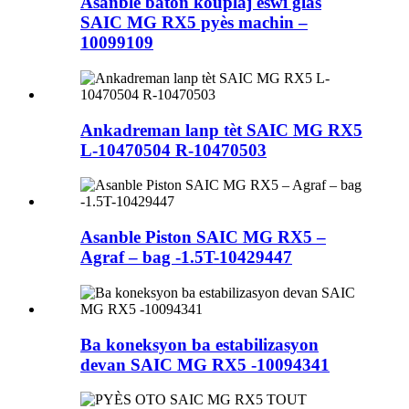
Asanble baton kouplaj eswi glas
SAIC MG RX5 pyès machin –
10099109
Ankadreman lanp tèt SAIC MG RX5
L-10470504 R-10470503
Asanble Piston SAIC MG RX5 –
Agraf – bag -1.5T-10429447
Ba koneksyon ba estabilizasyon
devan SAIC MG RX5 -10094341