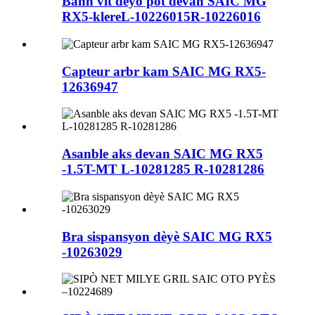
Bann vit deyò pòt devan SAIC MG
RX5-klereL-10226015R-10226016
Capteur arbr kam SAIC MG RX5-
12636947
Asanble aks devan SAIC MG RX5
-1.5T-MT L-10281285 R-10281286
Bra sispansyon dèyè SAIC MG RX5
-10263029