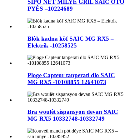
SIPÒ NET MILYE GRIL SAIC OTO
PYÈS –10224689
Blòk kadna kòf SAIC MG RX5 –
Elektrik -10258525
Ploge Capteur tanperati dlo SAIC
MG RX5 -10108855 12641073
Bra woulèt sispansyon devan SAIC
MG RX5 10332748-10332749