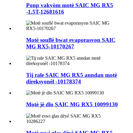
Ponp vakyòm motè SAIC MG RX5
-1.5T-12681616
Motè souflè bwat evaporasyon SAIC
MG RX5-10170267
Tij rale SAIC MG RX5 anndan motè
direksyonèl -10178374
Motè jè dlo SAIC MG RX5 10099130
Motè eswi glas dèyè SAIC MG RX5