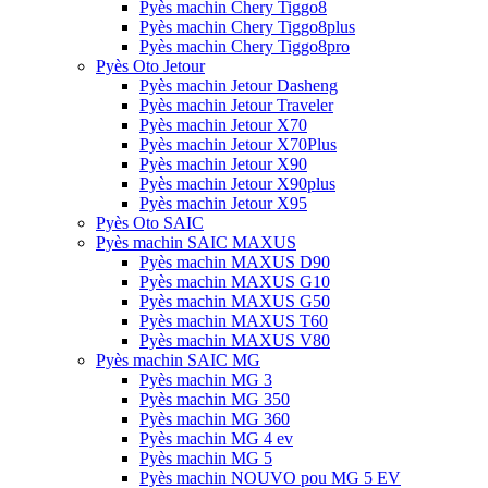
Pyès machin Chery Tiggo8
Pyès machin Chery Tiggo8plus
Pyès machin Chery Tiggo8pro
Pyès Oto Jetour
Pyès machin Jetour Dasheng
Pyès machin Jetour Traveler
Pyès machin Jetour X70
Pyès machin Jetour X70Plus
Pyès machin Jetour X90
Pyès machin Jetour X90plus
Pyès machin Jetour X95
Pyès Oto SAIC
Pyès machin SAIC MAXUS
Pyès machin MAXUS D90
Pyès machin MAXUS G10
Pyès machin MAXUS G50
Pyès machin MAXUS T60
Pyès machin MAXUS V80
Pyès machin SAIC MG
Pyès machin MG 3
Pyès machin MG 350
Pyès machin MG 360
Pyès machin MG 4 ev
Pyès machin MG 5
Pyès machin NOUVO pou MG 5 EV