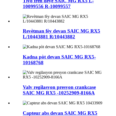
Tiyo fren dèyè SAIC MG RX5 L-
10099556 R-10099557
Revètman fèy devan SAIC MG RX5
L/10443881 R/10443882
Kadna pòt devan SAIC MG RX5-
10168768
Valv regilasyon presyon crankcase
SAIC MG RX5 -10252909-8166A
Capteur abs devan SAIC MG RX5