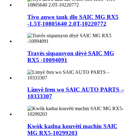
Tiyo anwo tank dlo SAIC MG RX5
-1.5T-10805640 2.0T-10220772
Travès sispansyon dèyè SAIC MG
RX5 -10094091
Limyè fren wo SAIC AUTO PARTS –
10333307
Kwòk kadna kouvèti machin SAIC
MG RX5-10299203