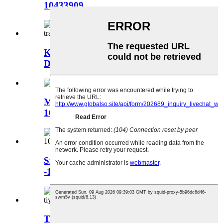
10433909
Kousinen wou dèyè SAIC MG RX5 –
De transmisyon -10094080
Manch pòt devan SAIC MG RX5
10172952
Sipò transmisyon SAIC MG RX5
-1.5T-AT 10450059-10095022
Tiyo èkondisyone SAIC MG RX5 –