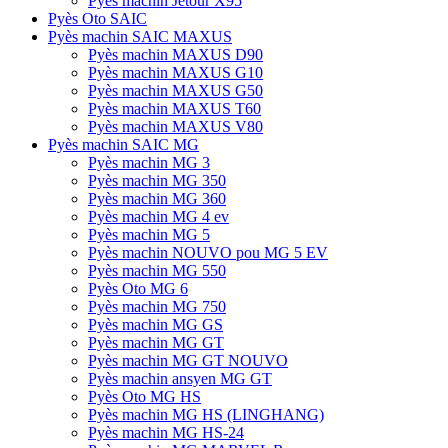
Pyès machin Jetour X95
Pyès Oto SAIC
Pyès machin SAIC MAXUS
Pyès machin MAXUS D90
Pyès machin MAXUS G10
Pyès machin MAXUS G50
Pyès machin MAXUS T60
Pyès machin MAXUS V80
Pyès machin SAIC MG
Pyès machin MG 3
Pyès machin MG 350
Pyès machin MG 360
Pyès machin MG 4 ev
Pyès machin MG 5
Pyès machin NOUVO pou MG 5 EV
Pyès machin MG 550
Pyès Oto MG 6
Pyès machin MG 750
Pyès machin MG GS
Pyès machin MG GT
Pyès machin MG GT NOUVO
Pyès machin ansyen MG GT
Pyès Oto MG HS
Pyès machin MG HS (LINGHANG)
Pyès machin MG HS-24