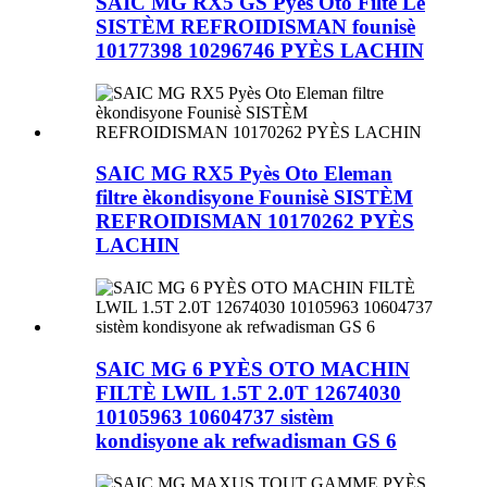
SAIC MG RX5 GS Pyès Oto Filtè Lè
SISTÈM REFROIDISMAN founisè
10177398 10296746 PYÈS LACHIN
SAIC MG RX5 Pyès Oto Eleman
filtre èkondisyone Founisè SISTÈM
REFROIDISMAN 10170262 PYÈS
LACHIN
SAIC MG 6 PYÈS OTO MACHIN
FILTÈ LWIL 1.5T 2.0T 12674030
10105963 10604737 sistèm
kondisyone ak refwadisman GS 6