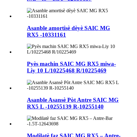
Asanble amortisè dèyè SAIC MG
RX5 -10331161
Pyès machin SAIC MG RX5 miwa-
Liy 10 L/10225468 R/10225469
Asanble Asansè Pòt Antre SAIC MG
RX5 L -10255139 R-10255140
Modilatè faz SAIC MG RX5 – Antre-