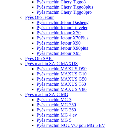
Pyès machin Chery Tiggo8
Pyès machin Chery Tiggo8plus
Pyès machin Chery Tiggo8pro
Pyès Oto Jetour
Pyès machin Jetour Dasheng
Pyès machin Jetour Traveler
Pyès machin Jetour X70
Pyès machin Jetour X70Plus
Pyès machin Jetour X90
Pyès machin Jetour X90plus
Pyès machin Jetour X95
Pyès Oto SAIC
Pyès machin SAIC MAXUS
Pyès machin MAXUS D90
Pyès machin MAXUS G10
Pyès machin MAXUS G50
Pyès machin MAXUS T60
Pyès machin MAXUS V80
Pyès machin SAIC MG
Pyès machin MG 3
Pyès machin MG 350
Pyès machin MG 360
Pyès machin MG 4 ev
Pyès machin MG 5
Pyès machin NOUVO pou MG 5 EV