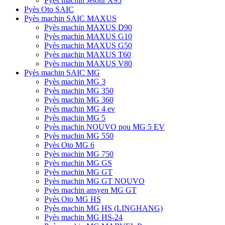
Pyès machin Jetour X95
Pyès Oto SAIC
Pyès machin SAIC MAXUS
Pyès machin MAXUS D90
Pyès machin MAXUS G10
Pyès machin MAXUS G50
Pyès machin MAXUS T60
Pyès machin MAXUS V80
Pyès machin SAIC MG
Pyès machin MG 3
Pyès machin MG 350
Pyès machin MG 360
Pyès machin MG 4 ev
Pyès machin MG 5
Pyès machin NOUVO pou MG 5 EV
Pyès machin MG 550
Pyès Oto MG 6
Pyès machin MG 750
Pyès machin MG GS
Pyès machin MG GT
Pyès machin MG GT NOUVO
Pyès machin ansyen MG GT
Pyès Oto MG HS
Pyès machin MG HS (LINGHANG)
Pyès machin MG HS-24