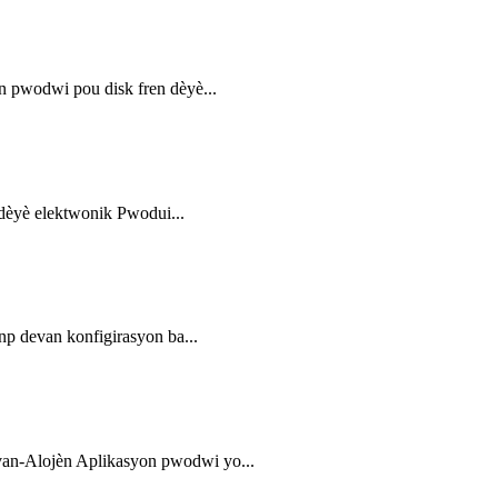
pwodwi pou disk fren dèyè...
èyè elektwonik Pwodui...
 devan konfigirasyon ba...
n-Alojèn Aplikasyon pwodwi yo...