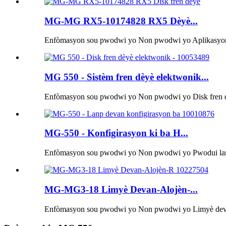
MG-MG RX5-10174828 RX5 Dèyè...
Enfòmasyon sou pwodwi yo Non pwodwi yo Aplikasyon 
MG 550 - Sistèm fren dèyè elektwonik...
Enfòmasyon sou pwodwi yo Non pwodwi yo Disk fren d
MG-550 - Konfigirasyon ki ba H...
Enfòmasyon sou pwodwi yo Non pwodwi yo Pwodui lanp
MG-MG3-18 Limyè Devan-Alojèn-...
Enfòmasyon sou pwodwi yo Non pwodwi yo Limyè deva