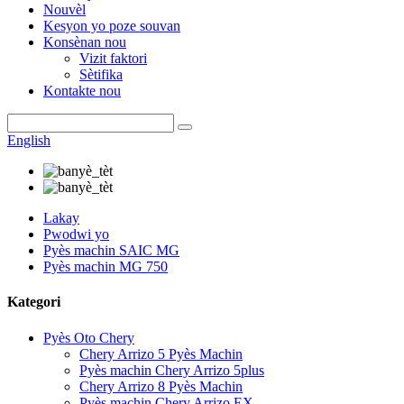
Nouvèl
Kesyon yo poze souvan
Konsènan nou
Vizit faktori
Sètifika
Kontakte nou
English
Lakay
Pwodwi yo
Pyès machin SAIC MG
Pyès machin MG 750
Kategori
Pyès Oto Chery
Chery Arrizo 5 Pyès Machin
Pyès machin Chery Arrizo 5plus
Chery Arrizo 8 Pyès Machin
Pyès machin Chery Arrizo EX