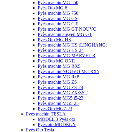
Pyès machin MG 550
Pyès Oto MG 6
Pyès machin MG 750
Pyès machin MG GS
Pyès machin MG GT
Pyès machin MG GT NOUVO
Pyès machin ansyen MG GT
Pyès Oto MG HS
Pyès machin MG HS (LINGHANG)
Pyès machin MG HS-24
Pyès machin MG MARVEL R
Pyès Oto MG ONE
Pyès machin MG RX5
Pyès machin NOUVO MG RX5
Pyès machin MG Rx8
Pyès machin MG ZS
Pyès machin MG ZS-24
Pyès machin MG ZX/ZST
Pyès machin MG5 i5-23
Pyès machin MG5-25
Pyès Oto MG7-23
Pyès machin TESLA
MODÈL 3 Pyès oto
Pyès oto MODÈL Y
Pyès Oto Tesla