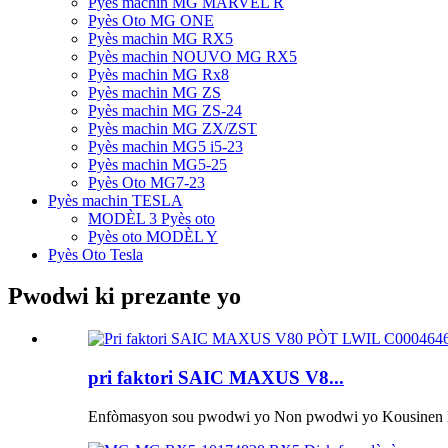
Pyès machin MG MARVEL R
Pyès Oto MG ONE
Pyès machin MG RX5
Pyès machin NOUVO MG RX5
Pyès machin MG Rx8
Pyès machin MG ZS
Pyès machin MG ZS-24
Pyès machin MG ZX/ZST
Pyès machin MG5 i5-23
Pyès machin MG5-25
Pyès Oto MG7-23
Pyès machin TESLA
MODÈL 3 Pyès oto
Pyès oto MODÈL Y
Pyès Oto Tesla
Pwodwi ki prezante yo
pri faktori SAIC MAXUS V8...
Enfòmasyon sou pwodwi yo Non pwodwi yo Kousinen la