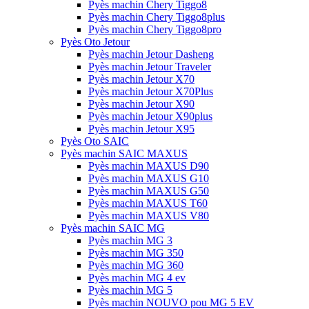
Pyès machin Chery Tiggo8
Pyès machin Chery Tiggo8plus
Pyès machin Chery Tiggo8pro
Pyès Oto Jetour
Pyès machin Jetour Dasheng
Pyès machin Jetour Traveler
Pyès machin Jetour X70
Pyès machin Jetour X70Plus
Pyès machin Jetour X90
Pyès machin Jetour X90plus
Pyès machin Jetour X95
Pyès Oto SAIC
Pyès machin SAIC MAXUS
Pyès machin MAXUS D90
Pyès machin MAXUS G10
Pyès machin MAXUS G50
Pyès machin MAXUS T60
Pyès machin MAXUS V80
Pyès machin SAIC MG
Pyès machin MG 3
Pyès machin MG 350
Pyès machin MG 360
Pyès machin MG 4 ev
Pyès machin MG 5
Pyès machin NOUVO pou MG 5 EV