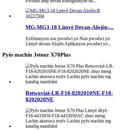
Pwodui lanp devan konfigirasyon ba...
MG-MG3-18 Limyè Devan-Alojèn-...
Enfòmasyon sou pwodwi yo Non pwodwi yo
Limyè devan-Alojèn Aplikasyon pwodwi yo...
Pyès machin Jetour X70Plus
Retwovizè-LR-F18-8202010NE-F18-
8202020NE