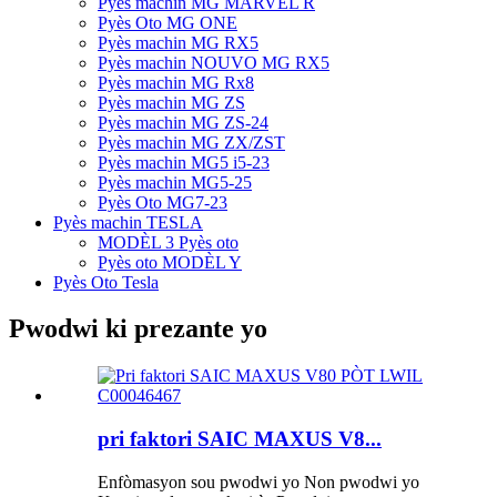
Pyès machin MG MARVEL R
Pyès Oto MG ONE
Pyès machin MG RX5
Pyès machin NOUVO MG RX5
Pyès machin MG Rx8
Pyès machin MG ZS
Pyès machin MG ZS-24
Pyès machin MG ZX/ZST
Pyès machin MG5 i5-23
Pyès machin MG5-25
Pyès Oto MG7-23
Pyès machin TESLA
MODÈL 3 Pyès oto
Pyès oto MODÈL Y
Pyès Oto Tesla
Pwodwi ki prezante yo
pri faktori SAIC MAXUS V8...
Enfòmasyon sou pwodwi yo Non pwodwi yo