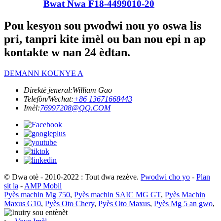
Bwat Nwa F18-4499010-20
Pou kesyon sou pwodwi nou yo oswa lis
pri, tanpri kite imèl ou ban nou epi n ap
kontakte w nan 24 èdtan.
DEMANN KOUNYE A
Direktè jeneral:
William Gao
Telefòn/Wechat:
+86 13671668443
Imèl:
76997208@QQ.COM
© Dwa otè - 2010-2022 : Tout dwa rezève.
Pwodwi cho yo
-
Plan
sit la
-
AMP Mobil
Pyès machin Mg 750
,
Pyès machin SAIC MG GT
,
Pyès Machin
Maxus G10
,
Pyès Oto Chery
,
Pyès Oto Maxus
,
Pyès Mg 5 an gwo
,