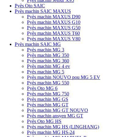
Pyès machin Jetour X95
Pyès Oto SAIC
Pyès machin SAIC MAXUS
Pyès machin MAXUS D90
Pyès machin MAXUS G10
Pyès machin MAXUS G50
Pyès machin MAXUS T60
Pyès machin MAXUS V80
Pyès machin SAIC MG
Pyès machin MG 3
Pyès machin MG 350
Pyès machin MG 360
Pyès machin MG 4 ev
Pyès machin MG 5
Pyès machin NOUVO pou MG 5 EV
Pyès machin MG 550
Pyès Oto MG 6
Pyès machin MG 750
Pyès machin MG GS
Pyès machin MG GT
Pyès machin MG GT NOUVO
Pyès machin ansyen MG GT
Pyès Oto MG HS
Pyès machin MG HS (LINGHANG)
Pyès machin MG HS-24