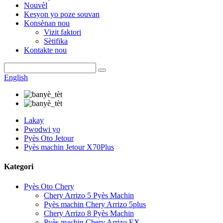
Nouvèl
Kesyon yo poze souvan
Konsènan nou
Vizit faktori
Sètifika
Kontakte nou
English
Lakay
Pwodwi yo
Pyès Oto Jetour
Pyès machin Jetour X70Plus
Kategori
Pyès Oto Chery
Chery Arrizo 5 Pyès Machin
Pyès machin Chery Arrizo 5plus
Chery Arrizo 8 Pyès Machin
Pyès machin Chery Arrizo EX