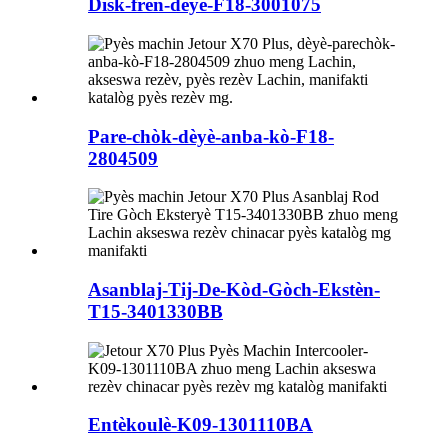
Disk-fren-dèyè-F18-3001075
Pare-chòk-dèyè-anba-kò-F18-
2804509
Asanblaj-Tij-De-Kòd-Gòch-Ekstèn-
T15-3401330BB
Entèkoulè-K09-1301110BA