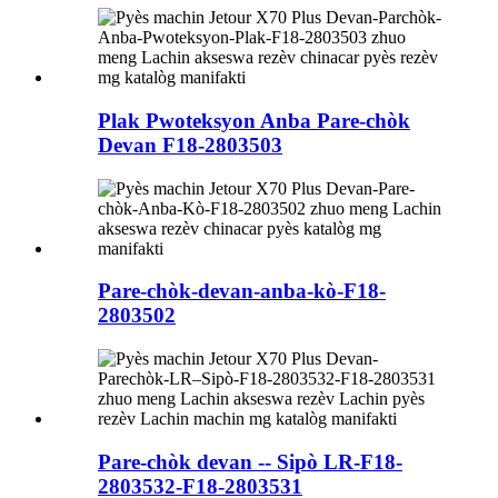
Plak Pwoteksyon Anba Pare-chòk
Devan F18-2803503
Pare-chòk-devan-anba-kò-F18-
2803502
Pare-chòk devan -- Sipò LR-F18-
2803532-F18-2803531