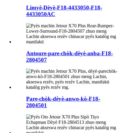
Limyè-Dèyè-F18-4433050-F18-
4433050AC
Antoure-pare-chòk-dèyè-anba-F18-
2804507
Pare-chòk-dèyè-anwo-kò-F18-
2804501