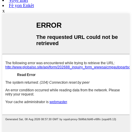
Voye Imèl
Fè yon Enkèt
x