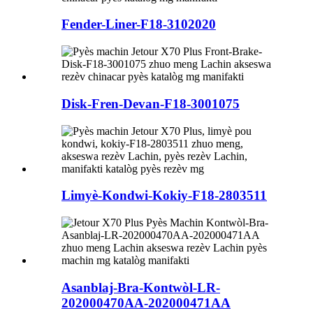
Fender-Liner-F18-3102020
Disk-Fren-Devan-F18-3001075
Limyè-Kondwi-Kokiy-F18-2803511
Asanblaj-Bra-Kontwòl-LR-
202000470AA-202000471AA