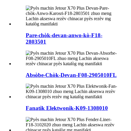
Pare-chòk-devan-anwo-kò-F18-
2803501
Absòbe-Chòk-Devan-F08-2905010FL
Fanatik Elektwonik-K09-1308010