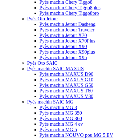
Pyès machin Chery Tiggo8
Pyès machin Chery Tiggo8plus
Pyès machin Chery Tiggo8pro
Pyès Oto Jetour
Pyès machin Jetour Dasheng
Pyès machin Jetour Traveler
Pyès machin Jetour X70
Pyès machin Jetour X70Plus
Pyès machin Jetour X90
Pyès machin Jetour X90plus
Pyès machin Jetour X95
Pyès Oto SAIC
Pyès machin SAIC MAXUS
Pyès machin MAXUS D90
Pyès machin MAXUS G10
Pyès machin MAXUS G50
Pyès machin MAXUS T60
Pyès machin MAXUS V80
Pyès machin SAIC MG
Pyès machin MG 3
Pyès machin MG 350
Pyès machin MG 360
Pyès machin MG 4 ev
Pyès machin MG 5
Pyès machin NOUVO pou MG 5 EV