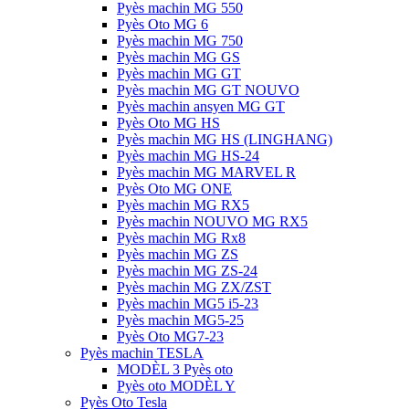
Pyès machin MG 550
Pyès Oto MG 6
Pyès machin MG 750
Pyès machin MG GS
Pyès machin MG GT
Pyès machin MG GT NOUVO
Pyès machin ansyen MG GT
Pyès Oto MG HS
Pyès machin MG HS (LINGHANG)
Pyès machin MG HS-24
Pyès machin MG MARVEL R
Pyès Oto MG ONE
Pyès machin MG RX5
Pyès machin NOUVO MG RX5
Pyès machin MG Rx8
Pyès machin MG ZS
Pyès machin MG ZS-24
Pyès machin MG ZX/ZST
Pyès machin MG5 i5-23
Pyès machin MG5-25
Pyès Oto MG7-23
Pyès machin TESLA
MODÈL 3 Pyès oto
Pyès oto MODÈL Y
Pyès Oto Tesla