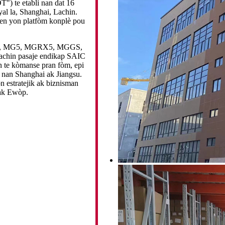
T") te etabli nan dat 16
al la, Shanghai, Lachin.
en yon platfòm konplè pou
G6, MG5, MGRX5, MGGS,
hin pasaje endikap SAIC
n te kòmanse pran fòm, epi
o nan Shanghai ak Jiangsu.
n estratejik ak biznisman
 ak Ewòp.