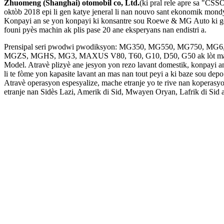
Zhuomeng (Shanghai) otomobil co, Ltd.
(ki pral rele apre sa "CSSO
oktòb 2018 epi li gen katye jeneral li nan nouvo sant ekonomik mondy
Konpayi an se yon konpayi ki konsantre sou Roewe & MG Auto ki g
founi pyès machin ak plis pase 20 ane eksperyans nan endistri a.
Prensipal seri pwodwi pwodiksyon: MG350, MG550, MG750, M
MGZS, MGHS, MG3, MAXUS V80, T60, G10, D50, G50 ak lòt mac
Model. Atravè plizyè ane jesyon yon rezo lavant domestik, konpayi a
li te fòme yon kapasite lavant an mas nan tout peyi a ki baze sou dep
Atravè operasyon espesyalize, mache etranje yo te rive nan koperasyo
etranje nan Sidès Lazi, Amerik di Sid, Mwayen Oryan, Lafrik di Sid