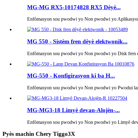
MG-MG RX5-10174828 RX5 Dèyè...
Enfòmasyon sou pwodwi yo Non pwodwi yo Aplikasyon 
MG 550 - Sistèm fren dèyè elektwonik...
Enfòmasyon sou pwodwi yo Non pwodwi yo Disk fren d
MG-550 - Konfigirasyon ki ba H...
Enfòmasyon sou pwodwi yo Non pwodwi yo Pwodui lanp 
MG-MG3-18 Limyè devan-Alojèn-...
Enfòmasyon sou pwodwi yo Non pwodwi yo Limyè deva
Pyès machin Chery Tiggo3X