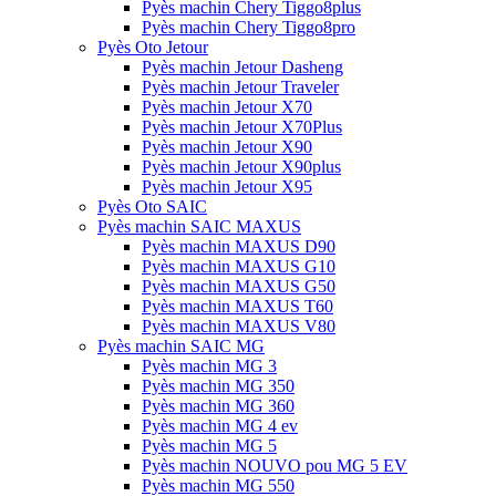
Pyès machin Chery Tiggo8plus
Pyès machin Chery Tiggo8pro
Pyès Oto Jetour
Pyès machin Jetour Dasheng
Pyès machin Jetour Traveler
Pyès machin Jetour X70
Pyès machin Jetour X70Plus
Pyès machin Jetour X90
Pyès machin Jetour X90plus
Pyès machin Jetour X95
Pyès Oto SAIC
Pyès machin SAIC MAXUS
Pyès machin MAXUS D90
Pyès machin MAXUS G10
Pyès machin MAXUS G50
Pyès machin MAXUS T60
Pyès machin MAXUS V80
Pyès machin SAIC MG
Pyès machin MG 3
Pyès machin MG 350
Pyès machin MG 360
Pyès machin MG 4 ev
Pyès machin MG 5
Pyès machin NOUVO pou MG 5 EV
Pyès machin MG 550