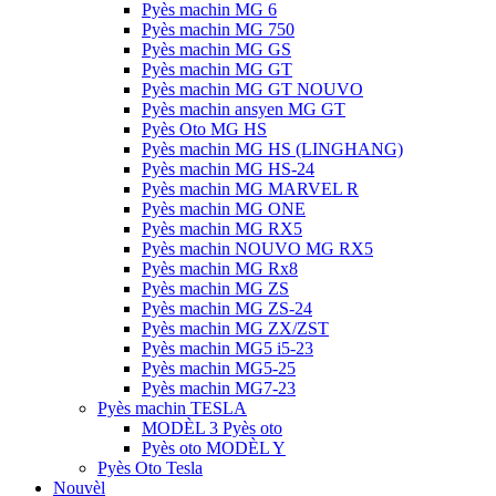
Pyès machin MG 6
Pyès machin MG 750
Pyès machin MG GS
Pyès machin MG GT
Pyès machin MG GT NOUVO
Pyès machin ansyen MG GT
Pyès Oto MG HS
Pyès machin MG HS (LINGHANG)
Pyès machin MG HS-24
Pyès machin MG MARVEL R
Pyès machin MG ONE
Pyès machin MG RX5
Pyès machin NOUVO MG RX5
Pyès machin MG Rx8
Pyès machin MG ZS
Pyès machin MG ZS-24
Pyès machin MG ZX/ZST
Pyès machin MG5 i5-23
Pyès machin MG5-25
Pyès machin MG7-23
Pyès machin TESLA
MODÈL 3 Pyès oto
Pyès oto MODÈL Y
Pyès Oto Tesla
Nouvèl