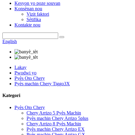
Kesyon yo poze souvan
Konsènan nou
Vizit faktori
Sètifika
Kontakte nou
English
Lakay
Pwodwi yo
Pyès Oto Chery
Pyès machin Chery Tiggo3X
Kategori
Pyès Oto Chery
Chery Arrizo 5 Pyès Machin
Pyès machin Chery Arrizo 5plus
Chery Arrizo 8 Pyès Machin
Pyès machin Chery Arrizo EX
Pyès machin Chery Arrizo GX