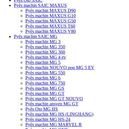
Pyès Oto SAIC
Pyès machin SAIC MAXUS
Pyès machin MAXUS D90
Pyès machin MAXUS G10
Pyès machin MAXUS G50
Pyès machin MAXUS T60
Pyès machin MAXUS V80
Pyès machin SAIC MG
Pyès machin MG 3
Pyès machin MG 350
Pyès machin MG 360
Pyès machin MG 4 ev
Pyès machin MG 5
Pyès machin NOUVO pou MG 5 EV
Pyès machin MG 550
Pyès machin MG 6
Pyès machin MG 750
Pyès machin MG GS
Pyès machin MG GT
Pyès machin MG GT NOUVO
Pyès machin ansyen MG GT
Pyès Oto MG HS
Pyès machin MG HS (LINGHANG)
Pyès machin MG HS-24
Pyès machin MG MARVEL R