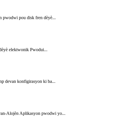
pwodwi pou disk fren dèyè...
èyè elektwonik Pwodui...
devan konfigirasyon ki ba...
n-Alojèn Aplikasyon pwodwi yo...