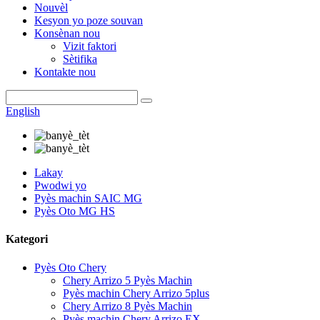
Nouvèl
Kesyon yo poze souvan
Konsènan nou
Vizit faktori
Sètifika
Kontakte nou
English
Lakay
Pwodwi yo
Pyès machin SAIC MG
Pyès Oto MG HS
Kategori
Pyès Oto Chery
Chery Arrizo 5 Pyès Machin
Pyès machin Chery Arrizo 5plus
Chery Arrizo 8 Pyès Machin
Pyès machin Chery Arrizo EX