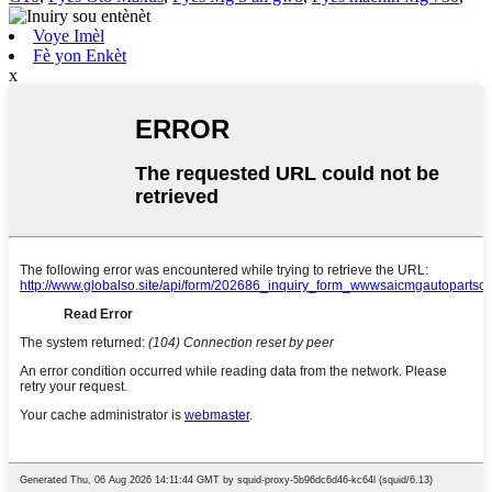
Voye Imèl
Fè yon Enkèt
x