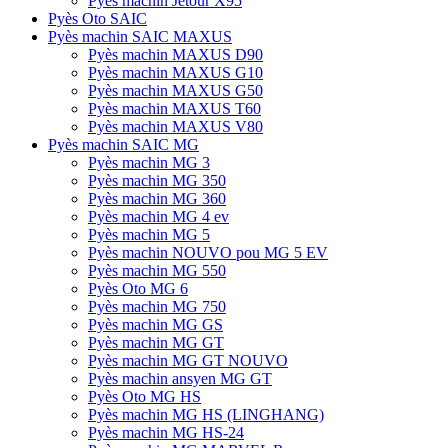
Pyès machin Jetour X95
Pyès Oto SAIC
Pyès machin SAIC MAXUS
Pyès machin MAXUS D90
Pyès machin MAXUS G10
Pyès machin MAXUS G50
Pyès machin MAXUS T60
Pyès machin MAXUS V80
Pyès machin SAIC MG
Pyès machin MG 3
Pyès machin MG 350
Pyès machin MG 360
Pyès machin MG 4 ev
Pyès machin MG 5
Pyès machin NOUVO pou MG 5 EV
Pyès machin MG 550
Pyès Oto MG 6
Pyès machin MG 750
Pyès machin MG GS
Pyès machin MG GT
Pyès machin MG GT NOUVO
Pyès machin ansyen MG GT
Pyès Oto MG HS
Pyès machin MG HS (LINGHANG)
Pyès machin MG HS-24