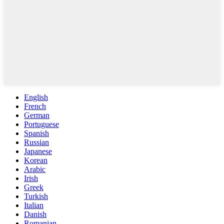
English
French
German
Portuguese
Spanish
Russian
Japanese
Korean
Arabic
Irish
Greek
Turkish
Italian
Danish
Romanian