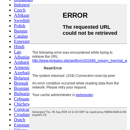
Indonesian
Czech
Afrikaans
Swedish
Polish
Basque
Catalan
Esperanto
Hindi
Lao
Albanian
Amharic
Armenian
Azerbaijani
Belarusian
Bengali
Bosnian
Bulgarian
Cebuano
Chichewa
Corsican
Croatian
Dutch
Estonian