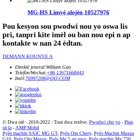
MG-HS Limyè alojèn 10527976
Pou kesyon sou pwodwi nou yo oswa lis
pri, tanpri kite imèl ou ban nou epi n ap
kontakte w nan 24 èdtan.
DEMANN KOUNYE A
Direktè jeneral:
William Gao
Telefòn/Wechat:
+86 13671668443
Imèl:
76997208@QQ.COM
© Dwa otè - 2010-2022 : Tout dwa rezève.
Pwodwi cho yo
-
Plan
sit la
-
AMP Mobil
Pyès machin SAIC MG GT
,
Pyès Oto Chery
,
Pyès Machin Maxus
G10
,
Pyès Oto Maxus
,
Pyès Mg 5 an gwo
,
Pyès machin Mg 750
,