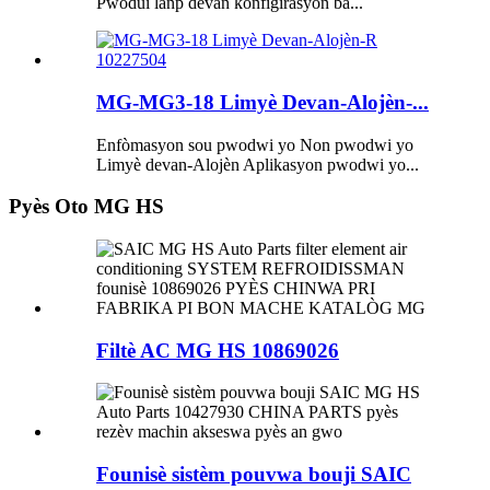
Pwodui lanp devan konfigirasyon ba...
MG-MG3-18 Limyè Devan-Alojèn-...
Enfòmasyon sou pwodwi yo Non pwodwi yo
Limyè devan-Alojèn Aplikasyon pwodwi yo...
Pyès Oto MG HS
Filtè AC MG HS 10869026
Founisè sistèm pouvwa bouji SAIC