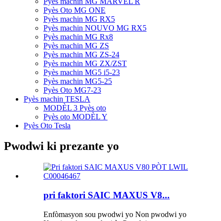
Pyès machin MG MARVEL R
Pyès Oto MG ONE
Pyès machin MG RX5
Pyès machin NOUVO MG RX5
Pyès machin MG Rx8
Pyès machin MG ZS
Pyès machin MG ZS-24
Pyès machin MG ZX/ZST
Pyès machin MG5 i5-23
Pyès machin MG5-25
Pyès Oto MG7-23
Pyès machin TESLA
MODÈL 3 Pyès oto
Pyès oto MODÈL Y
Pyès Oto Tesla
Pwodwi ki prezante yo
pri faktori SAIC MAXUS V8...
Enfòmasyon sou pwodwi yo Non pwodwi yo