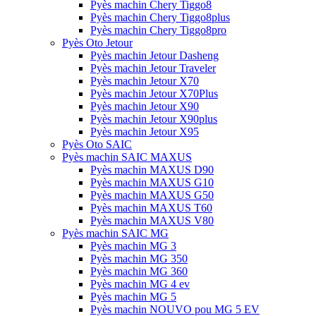
Pyès machin Chery Tiggo8
Pyès machin Chery Tiggo8plus
Pyès machin Chery Tiggo8pro
Pyès Oto Jetour
Pyès machin Jetour Dasheng
Pyès machin Jetour Traveler
Pyès machin Jetour X70
Pyès machin Jetour X70Plus
Pyès machin Jetour X90
Pyès machin Jetour X90plus
Pyès machin Jetour X95
Pyès Oto SAIC
Pyès machin SAIC MAXUS
Pyès machin MAXUS D90
Pyès machin MAXUS G10
Pyès machin MAXUS G50
Pyès machin MAXUS T60
Pyès machin MAXUS V80
Pyès machin SAIC MG
Pyès machin MG 3
Pyès machin MG 350
Pyès machin MG 360
Pyès machin MG 4 ev
Pyès machin MG 5
Pyès machin NOUVO pou MG 5 EV