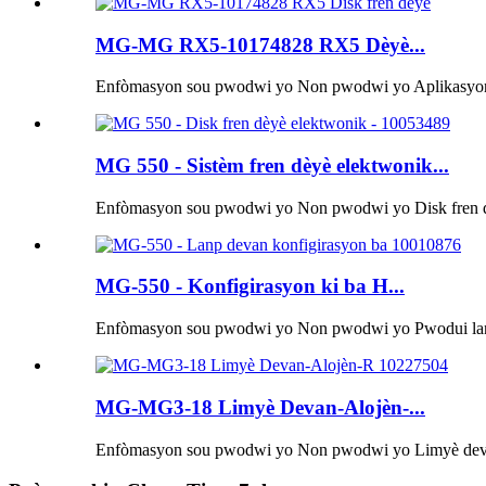
MG-MG RX5-10174828 RX5 Dèyè...
Enfòmasyon sou pwodwi yo Non pwodwi yo Aplikasyon 
MG 550 - Sistèm fren dèyè elektwonik...
Enfòmasyon sou pwodwi yo Non pwodwi yo Disk fren d
MG-550 - Konfigirasyon ki ba H...
Enfòmasyon sou pwodwi yo Non pwodwi yo Pwodui lanp
MG-MG3-18 Limyè Devan-Alojèn-...
Enfòmasyon sou pwodwi yo Non pwodwi yo Limyè deva