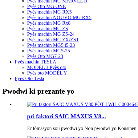
Pyès machin MG MARVEL R
Pyès Oto MG ONE
Pyès machin MG RX5
Pyès machin NOUVO MG RX5
Pyès machin MG Rx8
Pyès machin MG ZS
Pyès machin MG ZS-24
Pyès machin MG ZX/ZST
Pyès machin MG5 i5-23
Pyès machin MG5-25
Pyès Oto MG7-23
Pyès machin TESLA
MODÈL 3 Pyès oto
Pyès oto MODÈL Y
Pyès Oto Tesla
Pwodwi ki prezante yo
pri faktori SAIC MAXUS V8...
Enfòmasyon sou pwodwi yo Non pwodwi yo Kousinen la