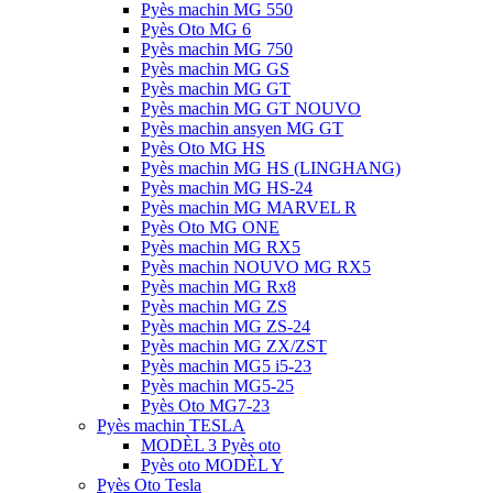
Pyès machin MG 550
Pyès Oto MG 6
Pyès machin MG 750
Pyès machin MG GS
Pyès machin MG GT
Pyès machin MG GT NOUVO
Pyès machin ansyen MG GT
Pyès Oto MG HS
Pyès machin MG HS (LINGHANG)
Pyès machin MG HS-24
Pyès machin MG MARVEL R
Pyès Oto MG ONE
Pyès machin MG RX5
Pyès machin NOUVO MG RX5
Pyès machin MG Rx8
Pyès machin MG ZS
Pyès machin MG ZS-24
Pyès machin MG ZX/ZST
Pyès machin MG5 i5-23
Pyès machin MG5-25
Pyès Oto MG7-23
Pyès machin TESLA
MODÈL 3 Pyès oto
Pyès oto MODÈL Y
Pyès Oto Tesla