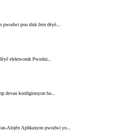
pwodwi pou disk fren dèyè...
èyè elektwonik Pwodui...
 devan konfigirasyon ba...
n-Alojèn Aplikasyon pwodwi yo...