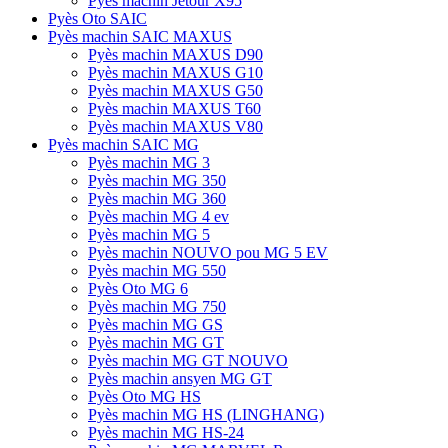
Pyès machin Jetour X95
Pyès Oto SAIC
Pyès machin SAIC MAXUS
Pyès machin MAXUS D90
Pyès machin MAXUS G10
Pyès machin MAXUS G50
Pyès machin MAXUS T60
Pyès machin MAXUS V80
Pyès machin SAIC MG
Pyès machin MG 3
Pyès machin MG 350
Pyès machin MG 360
Pyès machin MG 4 ev
Pyès machin MG 5
Pyès machin NOUVO pou MG 5 EV
Pyès machin MG 550
Pyès Oto MG 6
Pyès machin MG 750
Pyès machin MG GS
Pyès machin MG GT
Pyès machin MG GT NOUVO
Pyès machin ansyen MG GT
Pyès Oto MG HS
Pyès machin MG HS (LINGHANG)
Pyès machin MG HS-24