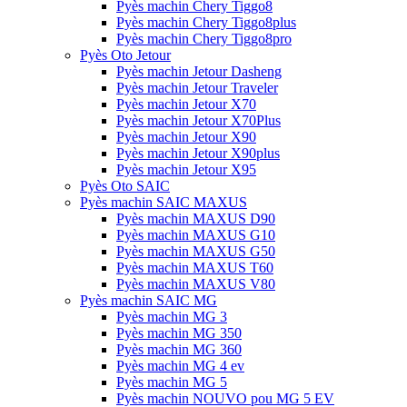
Pyès machin Chery Tiggo8
Pyès machin Chery Tiggo8plus
Pyès machin Chery Tiggo8pro
Pyès Oto Jetour
Pyès machin Jetour Dasheng
Pyès machin Jetour Traveler
Pyès machin Jetour X70
Pyès machin Jetour X70Plus
Pyès machin Jetour X90
Pyès machin Jetour X90plus
Pyès machin Jetour X95
Pyès Oto SAIC
Pyès machin SAIC MAXUS
Pyès machin MAXUS D90
Pyès machin MAXUS G10
Pyès machin MAXUS G50
Pyès machin MAXUS T60
Pyès machin MAXUS V80
Pyès machin SAIC MG
Pyès machin MG 3
Pyès machin MG 350
Pyès machin MG 360
Pyès machin MG 4 ev
Pyès machin MG 5
Pyès machin NOUVO pou MG 5 EV