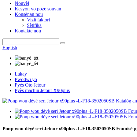
Nouvèl
Kesyon yo poze souvan
Konsènan nou
Vizit faktori
Sètifika
Kontakte nou
English
Lakay
Pwodwi yo
Pyès Oto Jetour
Pyès machin Jetour X90plus
Ponp wou dèyè seri Jetour x90plus -L-F18-3502050SB Founisè py