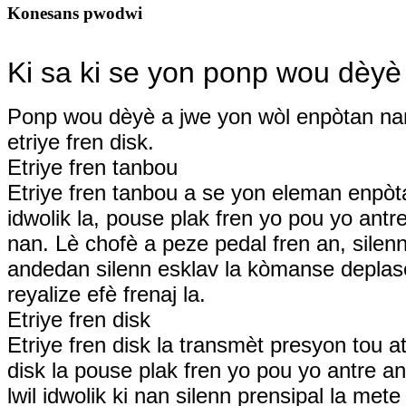
Konesans pwodwi
Ki sa ki se yon ponp wou dèyè
Ponp wou dèyè a jwe yon wòl enpòtan nan s
etriye fren disk.
Etriye fren tanbou
Etriye fren tanbou a se yon eleman enpòta
idwolik la, pouse plak fren yo pou yo ant
nan. Lè chofè a peze pedal fren an, silenn 
andedan silenn esklav la kòmanse deplase
reyalize efè frenaj la.
Etriye fren disk
Etriye fren disk la transmèt presyon tou a
disk la pouse plak fren yo pou yo antre an
lwil idwolik ki nan silenn prensipal la met