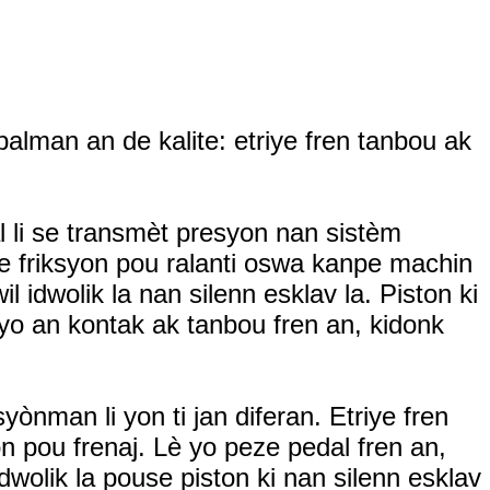
alman an de kalite: etriye fren tanbou ak
l li se transmèt presyon nan sistèm
re friksyon pou ralanti oswa kanpe machin
 idwolik la nan silenn esklav la. Piston ki
yo an kontak ak tanbou fren an, kidonk
ònman li yon ti jan diferan. Etriye fren
on pou frenaj. Lè yo peze pedal fren an,
idwolik la pouse piston ki nan silenn esklav