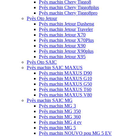
Pyès machin Chery Tiggo8
Pyès machin Chery Tiggo8plus
Pyès machin Chery Tiggo8pro
Pyès Oto Jetour
Pyès machin Jetour Dasheng
Pyès machin Jetour Traveler
Pyès machin Jetour X70
Pyès machin Jetour X70Plus
Pyès machin Jetour X90
Pyès machin Jetour X90plus
Pyès machin Jetour X95
Pyès Oto SAIC
Pyès machin SAIC MAXUS
Pyès machin MAXUS D90
Pyès machin MAXUS G10
Pyès machin MAXUS G50
Pyès machin MAXUS T60
Pyès machin MAXUS V80
Pyès machin SAIC MG
Pyès machin MG 3
Pyès machin MG 350
Pyès machin MG 360
Pyès machin MG 4 ev
Pyès machin MG 5
Pyès machin NOUVO pou MG 5 EV