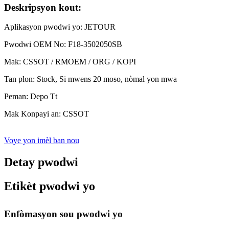
Deskripsyon kout:
Aplikasyon pwodwi yo: JETOUR
Pwodwi OEM No: F18-3502050SB
Mak: CSSOT / RMOEM / ORG / KOPI
Tan plon: Stock, Si mwens 20 moso, nòmal yon mwa
Peman: Depo Tt
Mak Konpayi an: CSSOT
Voye yon imèl ban nou
Detay pwodwi
Etikèt pwodwi yo
Enfòmasyon sou pwodwi yo