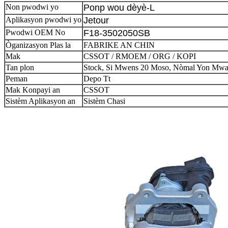
Non pwodwi yo
Ponp wou dèyè-L
Aplikasyon pwodwi yo
Jetour
Pwodwi OEM No
F18-3502050SB
Òganizasyon Plas la
FABRIKE AN CHIN
Mak
CSSOT / RMOEM / ORG / KOPI
Tan plon
Stock, Si Mwens 20 Moso, Nòmal Yon Mw
Peman
Depo Tt
Mak Konpayi an
CSSOT
Sistèm Aplikasyon an
Sistèm Chasi