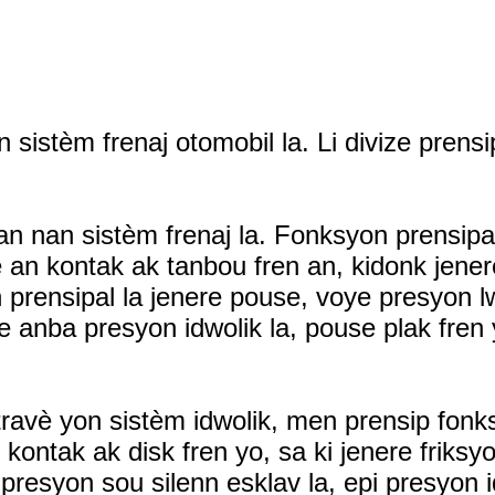
istèm frenaj otomobil la. Li divize prensip
n nan sistèm frenaj la. Fonksyon prensipa
re an kontak ak tanbou fren an, kidonk jene
prensipal la jenere pouse, voye presyon lwil
 anba presyon idwolik la, pouse plak fren 
travè yon sistèm idwolik, men prensip fonksy
 kontak ak disk fren yo, sa ki jenere friksy
e presyon sou silenn esklav la, epi presyon 