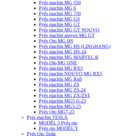
Pyès machin MG 550
Pyès machin MG 6
Pyès machin MG 750
Pyès machin MG GS
Pyès machin MG GT
Pyès machin MG GT NOUVO
Pyès machin ansyen MG GT
Pyès Oto MG HS
Pyès machin MG HS (LINGHANG)
Pyès machin MG HS-24
Pyès machin MG MARVEL R
Pyès Oto MG ONE
Pyès machin MG RX5
Pyès machin NOUVO MG RX5
Pyès machin MG Rx8
Pyès machin MG ZS
Pyès machin MG ZS-24
Pyès machin MG ZX/ZST
Pyès machin MG5 i5-23
Pyès machin MG5-25
Pyès Oto MG7-23
Pyès machin TESLA
MODÈL 3 Pyès oto
Pyès oto MODÈL Y
Pyès Oto Tesla