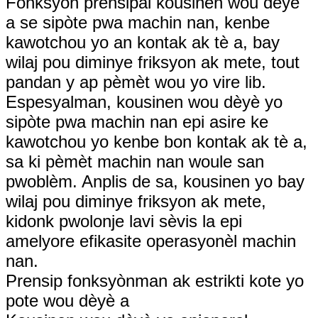
Fonksyon prensipal kousinen wou dèyè
a se sipòte pwa machin nan, kenbe
kawotchou yo an kontak ak tè a, bay
wilaj pou diminye friksyon ak mete, tout
pandan y ap pèmèt wou yo vire lib.
Espesyalman, kousinen wou dèyè yo
sipòte pwa machin nan epi asire ke
kawotchou yo kenbe bon kontak ak tè a,
sa ki pèmèt machin nan woule san
pwoblèm. Anplis de sa, kousinen yo bay
wilaj pou diminye friksyon ak mete,
kidonk pwolonje lavi sèvis la epi
amelyore efikasite operasyonèl machin
nan.
Prensip fonksyònman ak estrikti kote yo
pote wou dèyè a