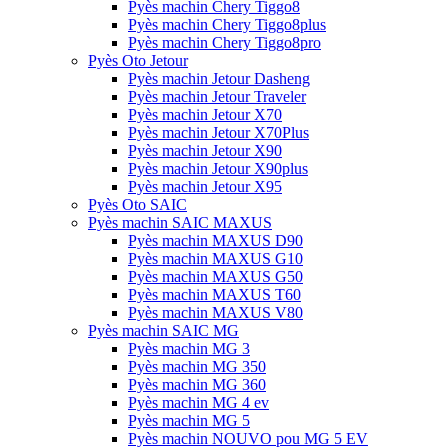
Pyès machin Chery Tiggo8
Pyès machin Chery Tiggo8plus
Pyès machin Chery Tiggo8pro
Pyès Oto Jetour
Pyès machin Jetour Dasheng
Pyès machin Jetour Traveler
Pyès machin Jetour X70
Pyès machin Jetour X70Plus
Pyès machin Jetour X90
Pyès machin Jetour X90plus
Pyès machin Jetour X95
Pyès Oto SAIC
Pyès machin SAIC MAXUS
Pyès machin MAXUS D90
Pyès machin MAXUS G10
Pyès machin MAXUS G50
Pyès machin MAXUS T60
Pyès machin MAXUS V80
Pyès machin SAIC MG
Pyès machin MG 3
Pyès machin MG 350
Pyès machin MG 360
Pyès machin MG 4 ev
Pyès machin MG 5
Pyès machin NOUVO pou MG 5 EV