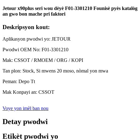
Jetour x90plus seri wou dèyè F01-3301210 Founisè pyès katalòg
an gwo bon mache pri faktori
Deskripsyon kout:
Aplikasyon pwodwi yo: JETOUR
Pwodwi OEM No: F01-3301210
Mak: CSSOT / RMOEM / ORG / KOPI
Tan plon: Stock, Si mwens 20 moso, nòmal yon mwa
Peman: Depo Tt
Mak Konpayi an: CSSOT
Voye yon imèl ban nou
Detay pwodwi
Etikèt pwodwi yo