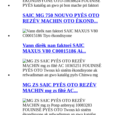
SAIC MG 750 NOUVO PYÈS OTO
REZÈV MACHIN OTO ÈKOND...
Vann dirèk nan faktori SAIC
MAXUS V80 C00015186 Ai...
MG ZS SAIC PYÈS OTO REZÈV
MACHIN mg zs filtè AC...