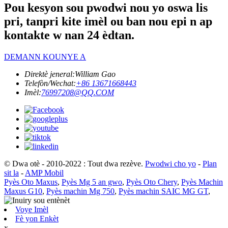
Pou kesyon sou pwodwi nou yo oswa lis
pri, tanpri kite imèl ou ban nou epi n ap
kontakte w nan 24 èdtan.
DEMANN KOUNYE A
Direktè jeneral:
William Gao
Telefòn/Wechat:
+86 13671668443
Imèl:
76997208@QQ.COM
© Dwa otè - 2010-2022 : Tout dwa rezève.
Pwodwi cho yo
-
Plan
sit la
-
AMP Mobil
Pyès Oto Maxus
,
Pyès Mg 5 an gwo
,
Pyès Oto Chery
,
Pyès Machin
Maxus G10
,
Pyès machin Mg 750
,
Pyès machin SAIC MG GT
,
Voye Imèl
Fè yon Enkèt
x