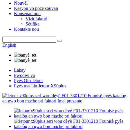
Nouvèl
Kesyon yo poze souvan
Konsènan nou
Vizit faktori
Sètifika
Kontakte nou
English
Lakay
Pwodwi yo
Pyès Oto Jetour
Pyès machin Jetour X90plus