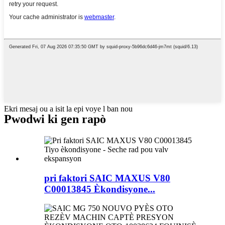
Ekri mesaj ou a isit la epi voye l ban nou
Pwodwi ki gen rapò
pri faktori SAIC MAXUS V80
C00013845 Èkondisyone...