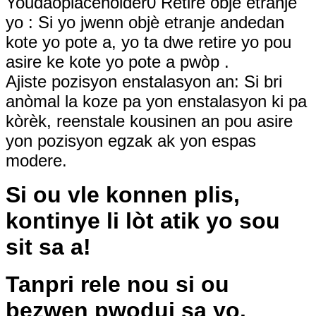
Youdaoplaceholder0 Retire objè etranje
yo ‌: Si yo jwenn objè etranje andedan
kote yo pote a, yo ta dwe retire yo pou
asire ke kote yo pote a pwòp ‌.
Ajiste pozisyon enstalasyon an: Si bri
anòmal la koze pa yon enstalasyon ki pa
kòrèk, reenstale kousinen an pou asire
yon pozisyon egzak ak yon espas
modere.
Si ou vle konnen plis,
kontinye li lòt atik yo sou
sit sa a!
Tanpri rele nou si ou
bezwen pwodui sa yo.