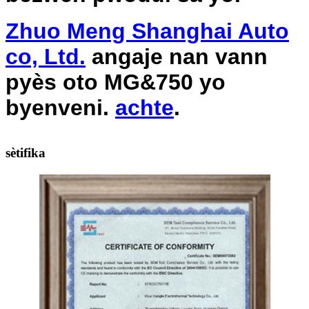
Zhuo Meng Shanghai Auto
co, Ltd.
angaje nan vann
pyès oto MG&750 yo
byenveni.
achte
.
sètifika