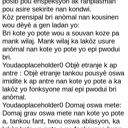
posib pou enspeksyon ak ranplasman
pou asire sekirite nan kondwi.
Kòz prensipal bri anòmal nan kousinen
wou dèyè a gen ladan yo:
Bri kote yo pote wou a souvan koze pa
mank wilaj. Mank wilaj ka lakòz usure
anòmal nan kote yo pote yo epi pwodui
bri.
Youdaoplaceholder0 Objè etranje k ap
antre ‌: Objè etranje tankou pousyè oswa
imidite k ap antre nan kote yo pote a ka
lakòz yo fonksyone mal epi pwodui bri
anòmal.
Youdaoplaceholder0 Domaj oswa mete:
Domaj grav oswa mete nan kote yo pote
a, tankou fant, twou oswa ablasyon, ka