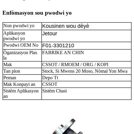
Enfòmasyon sou pwodwi yo
Non pwodwi yo
Kousinen wou dèyè
Aplikasyon
Jetour
pwodwi yo
Pwodwi OEM No
F01-3301210
Òganizasyon Plas
FABRIKE AN CHIN
la
Mak
CSSOT / RMOEM / ORG / KOPI
Tan plon
Stock, Si Mwens 20 Moso, Nòmal Yon Mwa
Peman
Depo Tt
Mak Konpayi an
CSSOT
Sistèm Aplikasyon
Sistèm Chasi
an