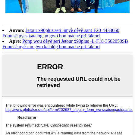
Anvan:
Jetour x90plus seri limyè dèyè sant-F20-4433050
Founisè pyès katalòg an gwo bon mache pri faktori
Apre:
Ponp wou dèyè seri Jetour x90plus -L-F18-3502050SB
Founisè pyès an gwo katalòg bon mache pri faktori