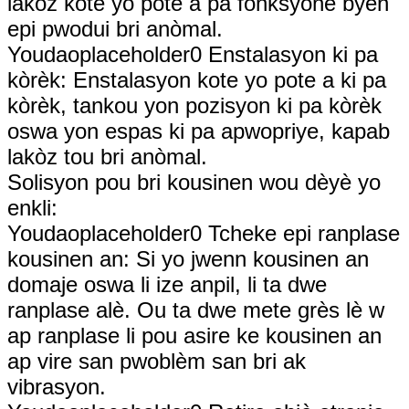
lakòz kote yo pote a pa fonksyone byen
epi pwodui bri anòmal.
Youdaoplaceholder0 Enstalasyon ki pa
kòrèk: Enstalasyon kote yo pote a ki pa
kòrèk, tankou yon pozisyon ki pa kòrèk
oswa yon espas ki pa apwopriye, kapab
lakòz tou bri anòmal.
Solisyon pou bri kousinen wou dèyè yo
enkli:
Youdaoplaceholder0 Tcheke epi ranplase
kousinen an: Si yo jwenn kousinen an
domaje oswa li ize anpil, li ta dwe
ranplase alè. Ou ta dwe mete grès lè w
ap ranplase li pou asire ke kousinen an
ap vire san pwoblèm san bri ak
vibrasyon.