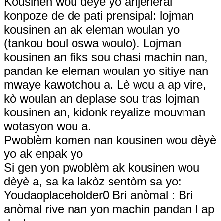
Kousinen wou dèyè yo anjeneral
konpoze de de pati prensipal: lojman
kousinen an ak eleman woulan yo
(tankou boul oswa woulo). Lojman
kousinen an fiks sou chasi machin nan,
pandan ke eleman woulan yo sitiye nan
mwaye kawotchou a. Lè wou a ap vire,
kò woulan an deplase sou tras lojman
kousinen an, kidonk reyalize mouvman
wotasyon wou a.
Pwoblèm komen nan kousinen wou dèyè
yo ak enpak yo
Si gen yon pwoblèm ak kousinen wou
dèyè a, sa ka lakòz sentòm sa yo:
Youdaoplaceholder0 Bri anòmal : Bri
anòmal rive nan yon machin pandan l ap