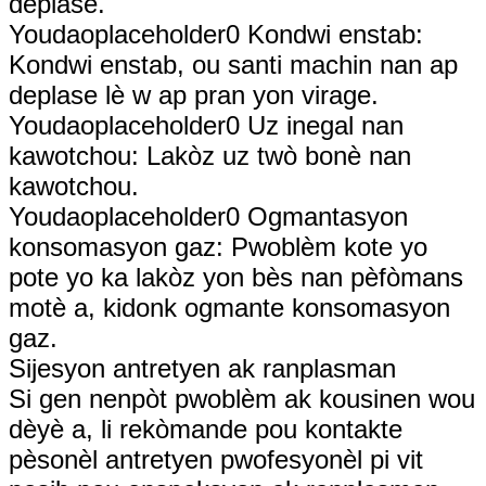
deplase.
Youdaoplaceholder0 Kondwi enstab:
Kondwi enstab, ou santi machin nan ap
deplase lè w ap pran yon virage.
Youdaoplaceholder0 Uz inegal nan
kawotchou: Lakòz uz twò bonè nan
kawotchou.
Youdaoplaceholder0 Ogmantasyon
konsomasyon gaz: Pwoblèm kote yo
pote yo ka lakòz yon bès nan pèfòmans
motè a, kidonk ogmante konsomasyon
gaz.
Sijesyon antretyen ak ranplasman
Si gen nenpòt pwoblèm ak kousinen wou
dèyè a, li rekòmande pou kontakte
pèsonèl antretyen pwofesyonèl pi vit