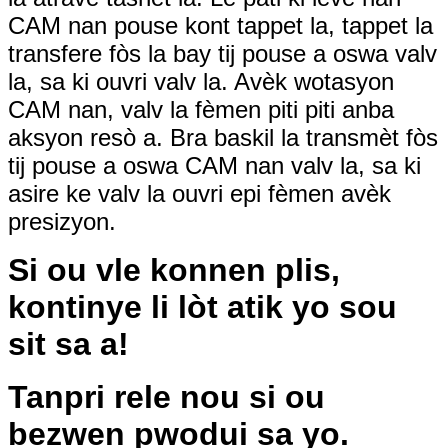
CAM nan pouse kont tappet la, tappet la
transfere fòs la bay tij pouse a oswa valv
la, sa ki ouvri valv la. Avèk wotasyon
CAM nan, valv la fèmen piti piti anba
aksyon resò a. Bra baskil la transmèt fòs
tij pouse a oswa CAM nan valv la, sa ki
asire ke valv la ouvri epi fèmen avèk
presizyon.
Si ou vle konnen plis,
kontinye li lòt atik yo sou
sit sa a!
Tanpri rele nou si ou
bezwen pwodui sa yo.