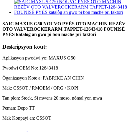
SAIC MAXUS G50 NOUVO PYÈS OTO MACHIN REZÈV
OTO VALVEROCKERARM TAPPET-12643418 FOUNISÈ
PYÈS katalòg an gwo pi bon mache pri faktori
Deskripsyon kout:
Aplikasyon pwodwi yo: MAXUS G50
Pwodwi OEM No: 12643418
Òganizasyon Kote a: FABRIKE AN CHIN
Mak: CSSOT / RMOEM / ORG / KOPI
Tan plon: Stock, Si mwens 20 moso, nòmal yon mwa
Peman: Depo TT
Mak Konpayi an: CSSOT