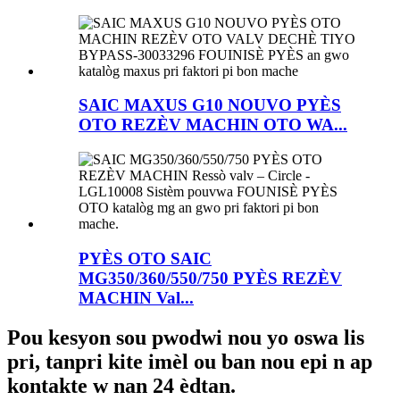
SAIC MAXUS G10 NOUVO PYÈS
OTO REZÈV MACHIN OTO WA...
PYÈS OTO SAIC
MG350/360/550/750 PYÈS REZÈV
MACHIN Val...
Pou kesyon sou pwodwi nou yo oswa lis
pri, tanpri kite imèl ou ban nou epi n ap
kontakte w nan 24 èdtan.