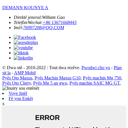
DEMANN KOUNYE A
Direktè jeneral:
William Gao
Telefòn/Wechat:
+86 13671668443
Imèl:
76997208@QQ.COM
© Dwa otè - 2010-2022 : Tout dwa rezève.
Pwodwi cho yo
-
Plan
sit la
-
AMP Mobil
Pyès Oto Maxus
,
Pyès Machin Maxus G10
,
Pyès machin Mg 750
,
Pyès Oto Chery
,
Pyès Mg 5 an gwo
,
Pyès machin SAIC MG GT
,
Voye Imèl
Fè yon Enkèt
x