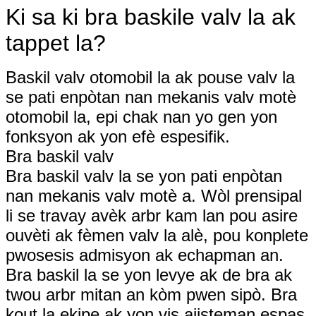
Ki sa ki bra baskile valv la ak
tappet la?
Baskil valv otomobil la ak pouse valv la
se pati enpòtan nan mekanis valv motè
otomobil la, epi chak nan yo gen yon
fonksyon ak yon efè espesifik.
Bra baskil valv
Bra baskil valv la se yon pati enpòtan
nan mekanis valv motè a. Wòl prensipal
li se travay avèk arbr kam lan pou asire
ouvèti ak fèmen valv la alè, pou konplete
pwosesis admisyon ak echapman an.
Bra baskil la se yon levye ak de bra ak
twou arbr mitan an kòm pwen sipò. Bra
kout la ekipe ak yon vis ajisteman espas