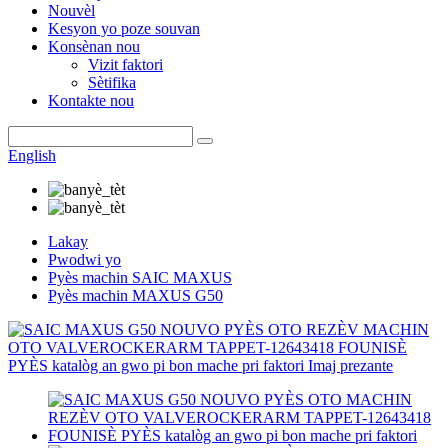
Nouvèl
Kesyon yo poze souvan
Konsènan nou
Vizit faktori
Sètifika
Kontakte nou
English
Lakay
Pwodwi yo
Pyès machin SAIC MAXUS
Pyès machin MAXUS G50