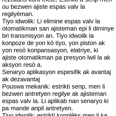
ou bezwen ajiste espas valv la
regilyèman.
Tiyo idwolik: Li elimine espas valv la
otomatikman san ajisteman epi li diminye
bri transmisyon an. Tiyo idwolik la
konpoze de yon kò tiyo, yon piston ak
yon resò konpansasyon, elatriye, ki
ajiste otomatikman pa presyon lwil la ak
aksyon resò a.
Senaryo aplikasyon espesifik ak avantaj
ak dezavantaj
Pouswa mekanik: estrikti senp, men li
bezwen antretyen regilye ak ajisteman
espas valv la. Li aplikab nan senaryo ki
pa mande anpil antretyen.
Tiyo idwolik: estrikti konplèks men li ka