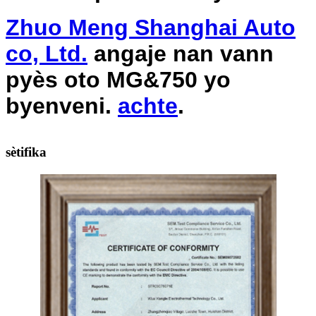
Zhuo Meng Shanghai Auto
co, Ltd.
angaje nan vann
pyès oto MG&750 yo
byenveni.
achte
.
sètifika