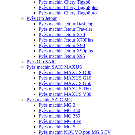
Pyès machin Chery Tiggo8
Pyès machin Chery Tiggo8plus
Pyès machin Chery Tiggo8pro
Pyès Oto Jetour
Pyès machin Jetour Dasheng
Pyès machin Jetour Traveler
Pyès machin Jetour X70
Pyès machin Jetour X70Plus
Pyès machin Jetour X90
Pyès machin Jetour X90plus
Pyès machin Jetour X95
Pyès Oto SAIC
Pyès machin SAIC MAXUS
Pyès machin MAXUS D90
Pyès machin MAXUS G10
Pyès machin MAXUS G50
Pyès machin MAXUS T60
Pyès machin MAXUS V80
Pyès machin SAIC MG
Pyès machin MG 3
Pyès machin MG 350
Pyès machin MG 360
Pyès machin MG 4 ev
Pyès machin MG 5
Pyès machin NOUVO pou MG 5 EV