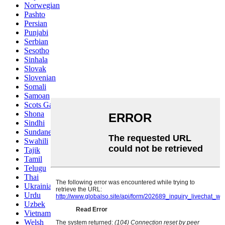
Norwegian
Pashto
Persian
Punjabi
Serbian
Sesotho
Sinhala
Slovak
Slovenian
Somali
Samoan
Scots Gaelic
Shona
Sindhi
Sundanese
Swahili
Tajik
Tamil
Telugu
Thai
Ukrainian
Urdu
Uzbek
Vietnamese
Welsh