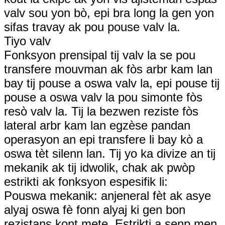
valv sou yon bò, epi bra long la gen yon
sifas travay ak pou pouse valv la.
Tiyo valv
Fonksyon prensipal tij valv la se pou
transfere mouvman ak fòs arbr kam lan
bay tij pouse a oswa valv la, epi pouse tij
pouse a oswa valv la pou simonte fòs
resò valv la. Tij la bezwen reziste fòs
lateral arbr kam lan egzèse pandan
operasyon an epi transfere li bay kò a
oswa tèt silenn lan. Tij yo ka divize an tij
mekanik ak tij idwolik, chak ak pwòp
estrikti ak fonksyon espesifik li:
Pouswa mekanik: anjeneral fèt ak asye
alyaj oswa fè fonn alyaj ki gen bon
rezistans kont mete. Estrikti a senp men