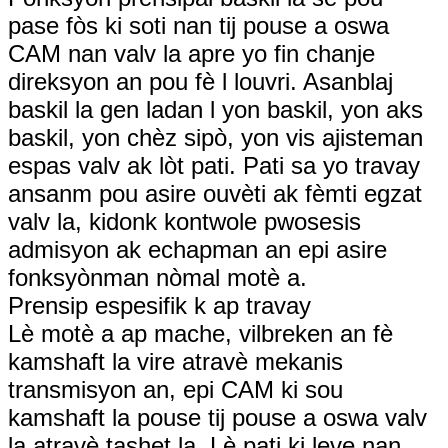
pase fòs ki soti nan tij pouse a oswa
CAM nan valv la apre yo fin chanje
direksyon an pou fè l louvri. Asanblaj
baskil la gen ladan l yon baskil, yon aks
baskil, yon chèz sipò, yon vis ajisteman
espas valv ak lòt pati. Pati sa yo travay
ansanm pou asire ouvèti ak fèmti egzat
valv la, kidonk kontwole pwosesis
admisyon ak echapman an epi asire
fonksyònman nòmal motè a.
Prensip espesifik k ap travay
Lè motè a ap mache, vilbreken an fè
kamshaft la vire atravè mekanis
transmisyon an, epi CAM ki sou
kamshaft la pouse tij pouse a oswa valv
la atravè tashet la. Lè pati ki leve nan