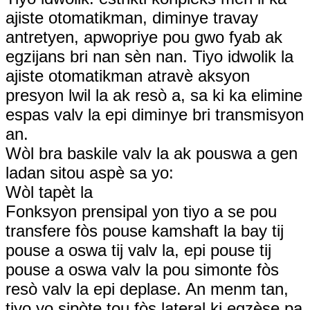
ajiste otomatikman, diminye travay
antretyen, apwopriye pou gwo fyab ak
egzijans bri nan sèn nan. Tiyo idwolik la
ajiste otomatikman atravè aksyon
presyon lwil la ak resò a, sa ki ka elimine
espas valv la epi diminye bri transmisyon
an.
Wòl bra baskile valv la ak pouswa a gen
ladan sitou aspè sa yo:
Wòl tapèt la
Fonksyon prensipal yon tiyo a se pou
transfere fòs pouse kamshaft la bay tij
pouse a oswa tij valv la, epi pouse tij
pouse a oswa valv la pou simonte fòs
resò valv la epi deplase. An menm tan,
tiyo yo sipòte tou fòs lateral ki egzèse pa