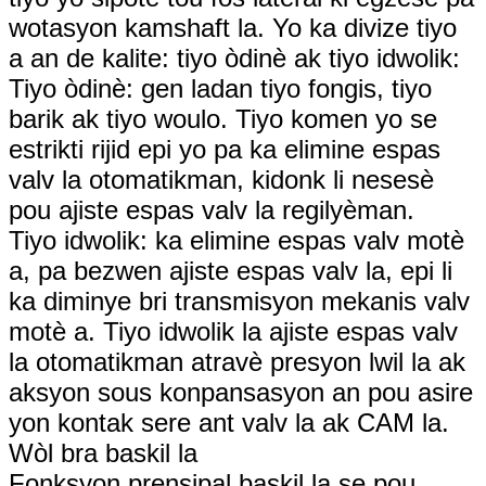
wotasyon kamshaft la. Yo ka divize tiyo
a an de kalite: tiyo òdinè ak tiyo idwolik:
Tiyo òdinè: gen ladan tiyo fongis, tiyo
barik ak tiyo woulo. Tiyo komen yo se
estrikti rijid epi yo pa ka elimine espas
valv la otomatikman, kidonk li nesesè
pou ajiste espas valv la regilyèman.
Tiyo idwolik: ka elimine espas valv motè
a, pa bezwen ajiste espas valv la, epi li
ka diminye bri transmisyon mekanis valv
motè a. Tiyo idwolik la ajiste espas valv
la otomatikman atravè presyon lwil la ak
aksyon sous konpansasyon an pou asire
yon kontak sere ant valv la ak CAM la.
Wòl bra baskil la
Fonksyon prensipal baskil la se pou