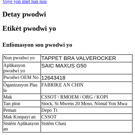
Voye yon imèl ban nou
Detay pwodwi
Etikèt pwodwi yo
Enfòmasyon sou pwodwi yo
Non pwodwi yo
TAPPET BRA VALVEROCKER
Aplikasyon
SAIC MAXUS G50
pwodwi yo
Pwodwi OEM No
12643418
Òganizasyon Plas
FABRIKE AN CHIN
la
Mak
CSSOT / RMOEM / ORG / KOPI
Tan plon
Stock, Si Mwens 20 Moso, Nòmal Yon Mwa
Peman
Depo Tt
Mak Konpayi an
CSSOT
Sistèm Aplikasyon
Sistèm Chasi
an