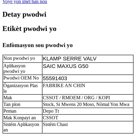
Voye yon imèl ban nou
Detay pwodwi
Etikèt pwodwi yo
Enfòmasyon sou pwodwi yo
Non pwodwi yo
KLAMP SERRE VALV
Aplikasyon
SAIC MAXUS G50
pwodwi yo
Pwodwi OEM No
55591403
Òganizasyon Plas
FABRIKE AN CHIN
la
Mak
CSSOT / RMOEM / ORG / KOPI
Tan plon
Stock, Si Mwens 20 Moso, Nòmal Yon Mwa
Peman
Depo Tt
Mak Konpayi an
CSSOT
Sistèm Aplikasyon
Sistèm Chasi
an