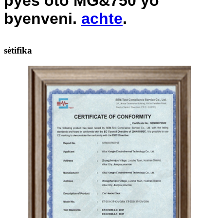
pyès oto MG&750 yo
byenveni.
achte
.
sètifika