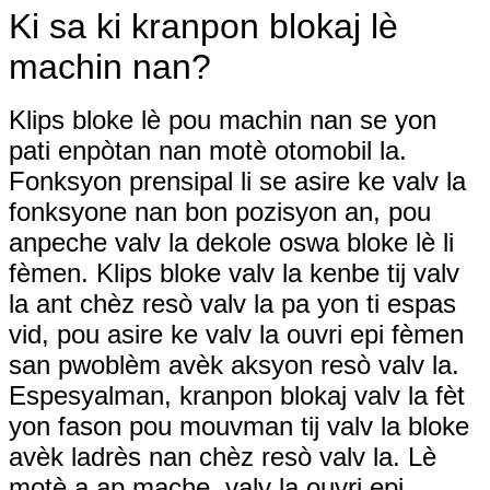
Ki sa ki kranpon blokaj lè
machin nan?
Klips bloke lè pou machin nan se yon
pati enpòtan nan motè otomobil la.
Fonksyon prensipal li se asire ke valv la
fonksyone nan bon pozisyon an, pou
anpeche valv la dekole oswa bloke lè li
fèmen. Klips bloke valv la kenbe tij valv
la ant chèz resò valv la pa yon ti espas
vid, pou asire ke valv la ouvri epi fèmen
san pwoblèm avèk aksyon resò valv la.
Espesyalman, kranpon blokaj valv la fèt
yon fason pou mouvman tij valv la bloke
avèk ladrès nan chèz resò valv la. Lè
motè a ap mache, valv la ouvri epi