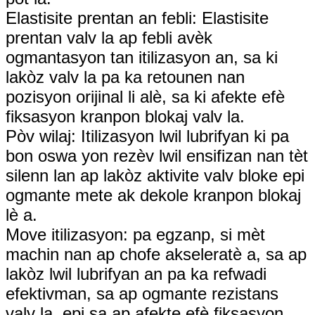
Elastisite prentan an febli: Elastisite
prentan valv la ap febli avèk
ogmantasyon tan itilizasyon an, sa ki
lakòz valv la pa ka retounen nan
pozisyon orijinal li alè, sa ki afekte efè
fiksasyon kranpon blokaj valv la.
Pòv wilaj: Itilizasyon lwil lubrifyan ki pa
bon oswa yon rezèv lwil ensifizan nan tèt
silenn lan ap lakòz aktivite valv bloke epi
ogmante mete ak dekole kranpon blokaj
lè a.
Move itilizasyon: pa egzanp, si mèt
machin nan ap chofe akseleratè a, sa ap
lakòz lwil lubrifyan an pa ka refwadi
efektivman, sa ap ogmante rezistans
valv la, epi sa ap afekte efè fiksasyon