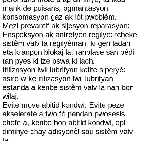
mank de puisans, ogmantasyon
konsomasyon gaz ak lòt pwoblèm.
Mezi prevantif ak sijesyon reparasyon:
Enspeksyon ak antretyen regilye: tcheke
sistèm valv la regilyèman, ki gen ladan
eta kranpon blokaj la, ranplase san pèdi
tan pyès ki ize oswa ki lach.
Itilizasyon lwil lubrifyan kalite siperyè:
asire w ke itilizasyon lwil lubrifyan
estanda a kenbe sistèm valv la nan bon
wilaj.
Evite move abitid kondwi: Evite peze
akseleratè a twò fò pandan pwosesis
chofe a, kenbe bon abitid kondwi, epi
diminye chay adisyonèl sou sistèm valv
la.