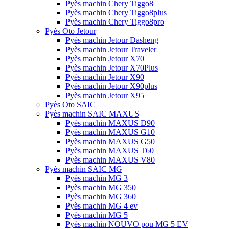
Pyès machin Chery Tiggo8
Pyès machin Chery Tiggo8plus
Pyès machin Chery Tiggo8pro
Pyès Oto Jetour
Pyès machin Jetour Dasheng
Pyès machin Jetour Traveler
Pyès machin Jetour X70
Pyès machin Jetour X70Plus
Pyès machin Jetour X90
Pyès machin Jetour X90plus
Pyès machin Jetour X95
Pyès Oto SAIC
Pyès machin SAIC MAXUS
Pyès machin MAXUS D90
Pyès machin MAXUS G10
Pyès machin MAXUS G50
Pyès machin MAXUS T60
Pyès machin MAXUS V80
Pyès machin SAIC MG
Pyès machin MG 3
Pyès machin MG 350
Pyès machin MG 360
Pyès machin MG 4 ev
Pyès machin MG 5
Pyès machin NOUVO pou MG 5 EV