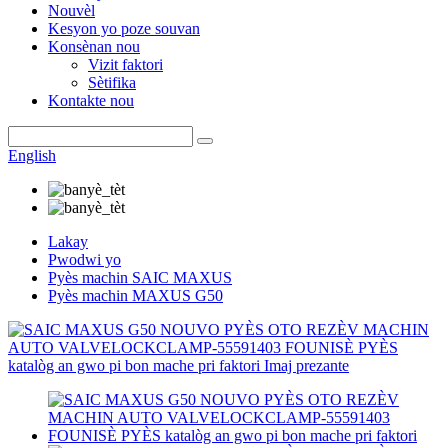
Nouvèl
Kesyon yo poze souvan
Konsènan nou
Vizit faktori
Sètifika
Kontakte nou
English
Lakay
Pwodwi yo
Pyès machin SAIC MAXUS
Pyès machin MAXUS G50