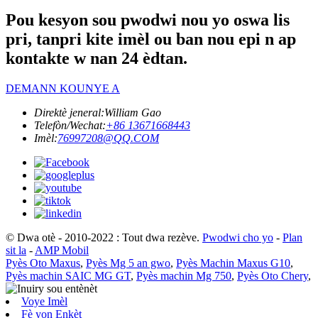
Pou kesyon sou pwodwi nou yo oswa lis
pri, tanpri kite imèl ou ban nou epi n ap
kontakte w nan 24 èdtan.
DEMANN KOUNYE A
Direktè jeneral:
William Gao
Telefòn/Wechat:
+86 13671668443
Imèl:
76997208@QQ.COM
© Dwa otè - 2010-2022 : Tout dwa rezève.
Pwodwi cho yo
-
Plan
sit la
-
AMP Mobil
Pyès Oto Maxus
,
Pyès Mg 5 an gwo
,
Pyès Machin Maxus G10
,
Pyès machin SAIC MG GT
,
Pyès machin Mg 750
,
Pyès Oto Chery
,
Voye Imèl
Fè yon Enkèt