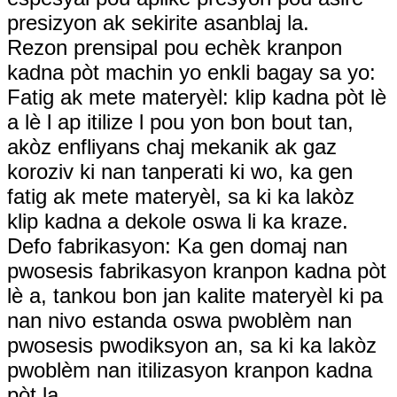
presizyon ak sekirite asanblaj la.
Rezon prensipal pou echèk kranpon
kadna pòt machin yo enkli bagay sa yo:
Fatig ak mete materyèl: klip kadna pòt lè
a lè l ap itilize l pou yon bon bout tan,
akòz enfliyans chaj mekanik ak gaz
koroziv ki nan tanperati ki wo, ka gen
fatig ak mete materyèl, sa ki ka lakòz
klip kadna a dekole oswa li ka kraze.
Defo fabrikasyon: Ka gen domaj nan
pwosesis fabrikasyon kranpon kadna pòt
lè a, tankou bon jan kalite materyèl ki pa
nan nivo estanda oswa pwoblèm nan
pwosesis pwodiksyon an, sa ki ka lakòz
pwoblèm nan itilizasyon kranpon kadna
pòt la.