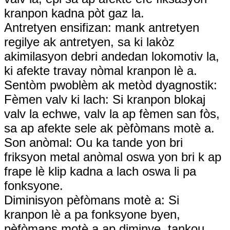
kranpon kadna pòt gaz la.
Antretyen ensifizan: mank antretyen
regilye ak antretyen, sa ki lakòz
akimilasyon debri andedan lokomotiv la,
ki afekte travay nòmal kranpon lè a.
Sentòm pwoblèm ak metòd dyagnostik:
Fèmen valv ki lach: Si kranpon blokaj
valv la echwe, valv la ap fèmen san fòs,
sa ap afekte sele ak pèfòmans motè a.
Son anòmal: Ou ka tande yon bri
friksyon metal anòmal oswa yon bri k ap
frape lè klip kadna a lach oswa li pa
fonksyone.
Diminisyon pèfòmans motè a: Si
kranpon lè a pa fonksyone byen,
pèfòmans motè a ap diminye, tankou