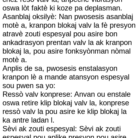
oswa lòt faktè ki koze pa deplasman.
Asanblaj oksilyè: Nan pwosesis asanblaj
motè a, kranpon blokaj valv la fè presyon
atravè zouti espesyal pou asire bon
ankadrasyon prentan valv la ak kranpon
blokaj la, pou asire fonksyònman nòmal
motè a.
Anplis de sa, pwosesis enstalasyon
kranpon lè a mande atansyon espesyal
sou pwen sa yo:
Ressò valv konprese: Anvan ou enstale
oswa retire klip blokaj valv la, konprese
ressò valv la pou asire ke klip blokaj la
ka antre ladan l.
Sèvi ak zouti espesyal: Sèvi ak zouti
espesyal pou aplike presyon pou asire