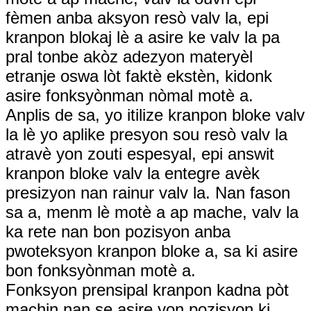
fèmen anba aksyon resò valv la, epi
kranpon blokaj lè a asire ke valv la pa
pral tonbe akòz adezyon materyèl
etranje oswa lòt faktè ekstèn, kidonk
asire fonksyònman nòmal motè a.
Anplis de sa, yo itilize kranpon bloke valv
la lè yo aplike presyon sou resò valv la
atravè yon zouti espesyal, epi answit
kranpon bloke valv la entegre avèk
presizyon nan rainur valv la. Nan fason
sa a, menm lè motè a ap mache, valv la
ka rete nan bon pozisyon anba
pwoteksyon kranpon bloke a, sa ki asire
bon fonksyònman motè a.
Fonksyon prensipal kranpon kadna pòt
machin nan se asire yon pozisyon ki