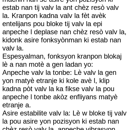
estab nan tij valv la ant chèz resò valv
la. Kranpon kadna valv la fèt avèk
entelijans pou bloke tij valv la epi
anpeche l deplase nan chèz resò valv la,
kidonk asire fonksyònman ki estab nan
valv la.
Espesyalman, fonksyon kranpon blokaj
lè a nan motè a gen ladan yo:
Anpeche valv la tonbe: Lè valv la gen
yon matyè etranje ki kole avè l, klip
kadna pòt valv la ka fikse valv la pou
anpeche l tonbe akòz enfliyans matyè
etranje a.
Asire estabilite valv la: Lè w bloke tij valv
la pou asire yon pozisyon ki estab nan
chèz resò valv la, anpeche vibrasyon