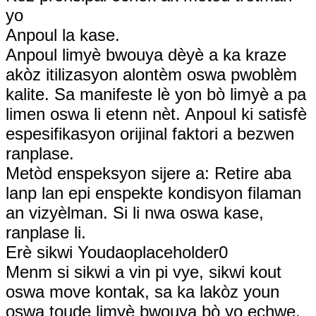
yo
Anpoul la kase.
Anpoul limyè bwouya dèyè a ka kraze
akòz itilizasyon alontèm oswa pwoblèm
kalite. Sa manifeste lè yon bò limyè a pa
limen oswa li etenn nèt. Anpoul ki satisfè
espesifikasyon orijinal faktori a bezwen
ranplase.
Metòd enspeksyon sijere a: Retire aba
lanp lan epi enspekte kondisyon filaman
an vizyèlman. Si li nwa oswa kase,
ranplase li.
Erè sikwi Youdaoplaceholder0
Menm si sikwi a vin pi vye, sikwi kout
oswa move kontak, sa ka lakòz youn
oswa toude limyè bwouya bò yo echwe.