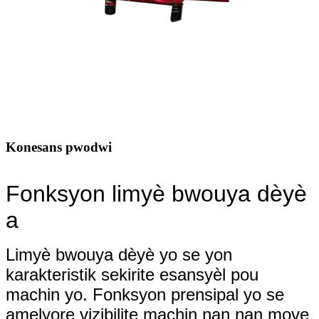
Konesans pwodwi
Fonksyon limyè bwouya dèyè
a
Limyè bwouya dèyè yo se yon
karakteristik sekirite esansyèl pou
machin yo. Fonksyon prensipal yo se
amelyore vizibilite machin nan nan move