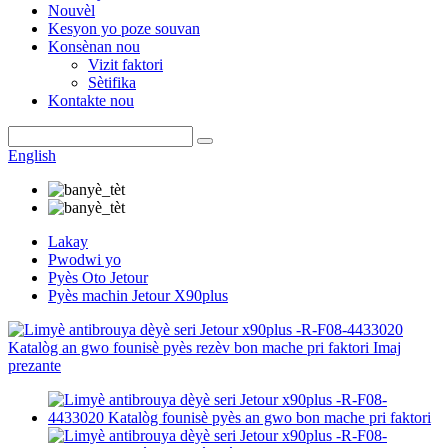
Nouvèl
Kesyon yo poze souvan
Konsènan nou
Vizit faktori
Sètifika
Kontakte nou
English
Lakay
Pwodwi yo
Pyès Oto Jetour
Pyès machin Jetour X90plus