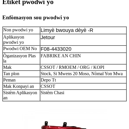
Etikèt pwodwi yo
Enfòmasyon sou pwodwi yo
Non pwodwi yo
Limyè bwouya dèyè -R
Aplikasyon
Jetour
pwodwi yo
Pwodwi OEM No
F08-4433020
Òganizasyon Plas
FABRIKE AN CHIN
la
Mak
CSSOT / RMOEM / ORG / KOPI
Tan plon
Stock, Si Mwens 20 Moso, Nòmal Yon Mwa
Peman
Depo Tt
Mak Konpayi an
CSSOT
Sistèm Aplikasyon
Sistèm Chasi
an