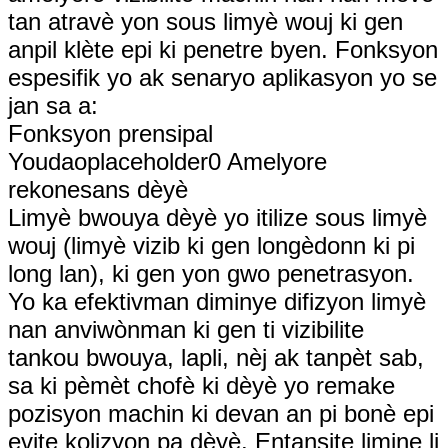
tan atravè yon sous limyè wouj ki gen
anpil klète epi ki penetre byen. Fonksyon
espesifik yo ak senaryo aplikasyon yo se
jan sa a:
Fonksyon prensipal
Youdaoplaceholder0 Amelyore
rekonesans dèyè
Limyè bwouya dèyè yo itilize sous limyè
wouj (limyè vizib ki gen longèdonn ki pi
long lan), ki gen yon gwo penetrasyon.
Yo ka efektivman diminye difizyon limyè
nan anviwònman ki gen ti vizibilite
tankou bwouya, lapli, nèj ak tanpèt sab,
sa ki pèmèt chofè ki dèyè yo remake
pozisyon machin ki devan an pi bonè epi
evite kolizyon pa dèyè. Entansite limine li