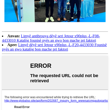
Anvan:
Limyè antibrouya dèyè seri Jetour x90plus -L-F08-
4433010 Katalòg founisè pyès an gwo bon mache pri faktori
Apre:
Limyè dèyè seri Jetour x90plus -L-F20-4433030 Founisè
pyès an gwo katalòg bon mache pri faktori