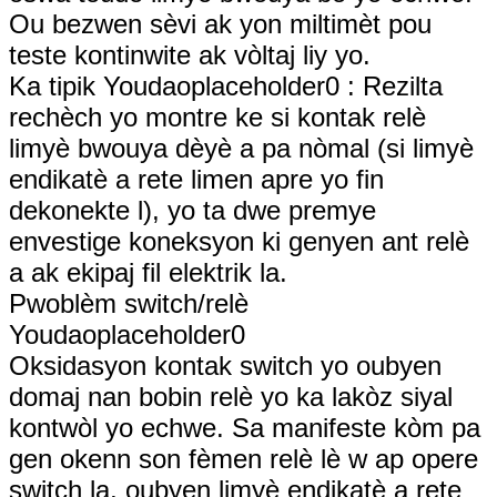
Ou bezwen sèvi ak yon miltimèt pou
teste kontinwite ak vòltaj liy yo.
Ka tipik Youdaoplaceholder0 : Rezilta
rechèch yo montre ke si kontak relè
limyè bwouya dèyè a pa nòmal (si limyè
endikatè a rete limen apre yo fin
dekonekte l), yo ta dwe premye
envestige koneksyon ki genyen ant relè
a ak ekipaj fil elektrik la.
Pwoblèm switch/relè
Youdaoplaceholder0
Oksidasyon kontak switch yo oubyen
domaj nan bobin relè yo ka lakòz siyal
kontwòl yo echwe. Sa manifeste kòm pa
gen okenn son fèmen relè lè w ap opere
switch la, oubyen limyè endikatè a rete