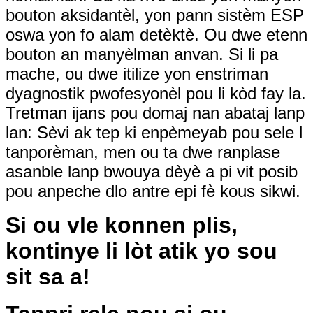
bouton aksidantèl, yon pann sistèm ESP
oswa yon fo alam detèktè. Ou dwe etenn
bouton an manyèlman anvan. Si li pa
mache, ou dwe itilize yon enstriman
dyagnostik pwofesyonèl pou li kòd fay la.
Tretman ijans pou domaj nan abataj lanp
lan: Sèvi ak tep ki enpèmeyab pou sele l
tanporèman, men ou ta dwe ranplase
asanble lanp bwouya dèyè a pi vit posib
pou anpeche dlo antre epi fè kous sikwi.
Si ou vle konnen plis,
kontinye li lòt atik yo sou
sit sa a!