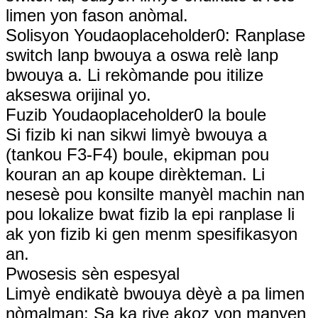
limen yon fason anòmal.
Solisyon Youdaoplaceholder0: Ranplase
switch lanp bwouya a oswa relè lanp
bwouya a. Li rekòmande pou itilize
akseswa orijinal yo.
Fuzib Youdaoplaceholder0 la boule
Si fizib ki nan sikwi limyè bwouya a
(tankou F3-F4) boule, ekipman pou
kouran an ap koupe dirèkteman. Li
nesesè pou konsilte manyèl machin nan
pou lokalize bwat fizib la epi ranplase li
ak yon fizib ki gen menm spesifikasyon
an.
Pwosesis sèn espesyal
Limyè endikatè bwouya dèyè a pa limen
nòmalman: Sa ka rive akoz yon manyen