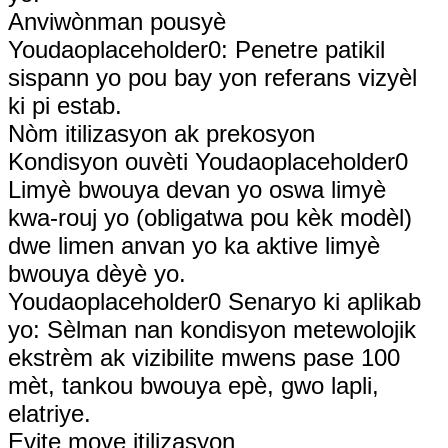
Anviwònman pousyè
Youdaoplaceholder0: Penetre patikil
sispann yo pou bay yon referans vizyèl
ki pi estab.
Nòm itilizasyon ak prekosyon
Kondisyon ouvèti Youdaoplaceholder0
Limyè bwouya devan yo oswa limyè
kwa-rouj yo (obligatwa pou kèk modèl)
dwe limen anvan yo ka aktive limyè
bwouya dèyè yo.
Youdaoplaceholder0 Senaryo ki aplikab
yo: Sèlman nan kondisyon metewolojik
ekstrèm ak vizibilite mwens pase 100
mèt, tankou bwouya epè, gwo lapli,
elatriye.
Evite move itilizasyon