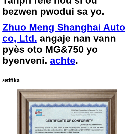
Tanpri rele nou si ou
bezwen pwodui sa yo.
Zhuo Meng Shanghai Auto
co, Ltd.
angaje nan vann
pyès oto MG&750 yo
byenveni.
achte
.
sètifika