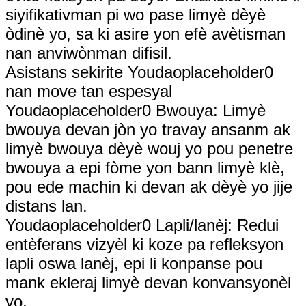
siyifikativman pi wo pase limyè dèyè
òdinè yo, sa ki asire yon efè avètisman
nan anviwònman difisil.
Asistans sekirite Youdaoplaceholder0
nan move tan espesyal
Youdaoplaceholder0 Bwouya: Limyè
bwouya devan jòn yo travay ansanm ak
limyè bwouya dèyè wouj yo pou penetre
bwouya a epi fòme yon bann limyè klè,
pou ede machin ki devan ak dèyè yo jije
distans lan.
Youdaoplaceholder0 Lapli/lanèj: Redui
entèferans vizyèl ki koze pa refleksyon
lapli oswa lanèj, epi li konpanse pou
mank ekleraj limyè devan konvansyonèl
yo.