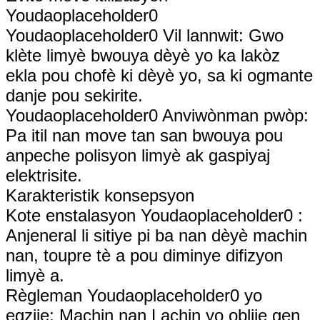
Youdaoplaceholder0
Youdaoplaceholder0 Vil lannwit: Gwo
klète limyè bwouya dèyè yo ka lakòz
ekla pou chofè ki dèyè yo, sa ki ogmante
danje pou sekirite.
Youdaoplaceholder0 Anviwònman pwòp:
Pa itil nan move tan san bwouya pou
anpeche polisyon limyè ak gaspiyaj
elektrisite.
Karakteristik konsepsyon
Kote enstalasyon Youdaoplaceholder0 :
Anjeneral li sitiye pi ba nan dèyè machin
nan, toupre tè a pou diminye difizyon
limyè a.
Règleman Youdaoplaceholder0 yo
egzije: Machin nan Lachin yo oblije gen