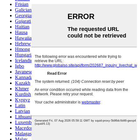
Frisian
Galician
Georgian
Gujarati
Haitian
Hausa
Hawaiian
Hebrew
Hmong
Hungarian
Icelandic
Igbo
Javanese
Kannada
Kazakh
Khmer
Kurdish
Kyrgyz
Latin
Latvian
Lithuanian
Luxembou..
Macedonian
Malagasy
Malay