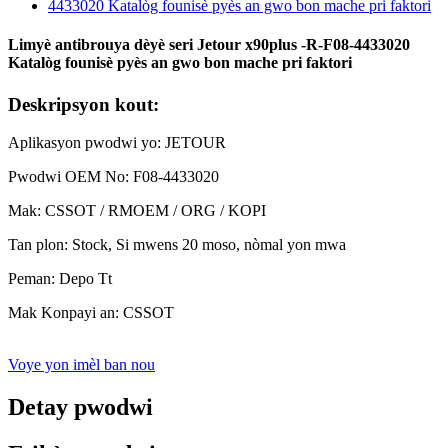
Limyè antibrouya dèyè seri Jetour x90plus -R-F08-4433020
Katalòg founisè pyès an gwo bon mache pri faktori
Deskripsyon kout:
Aplikasyon pwodwi yo: JETOUR
Pwodwi OEM No: F08-4433020
Mak: CSSOT / RMOEM / ORG / KOPI
Tan plon: Stock, Si mwens 20 moso, nòmal yon mwa
Peman: Depo Tt
Mak Konpayi an: CSSOT
Voye yon imèl ban nou
Detay pwodwi