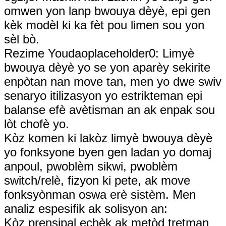
omwen yon lanp bwouya dèyè, epi gen
kèk modèl ki ka fèt pou limen sou yon
sèl bò.
Rezime Youdaoplaceholder0: Limyè
bwouya dèyè yo se yon aparèy sekirite
enpòtan nan move tan, men yo dwe swiv
senaryo itilizasyon yo estrikteman epi
balanse efè avètisman an ak enpak sou
lòt chofè yo.
Kòz komen ki lakòz limyè bwouya dèyè
yo fonksyone byen gen ladan yo domaj
anpoul, pwoblèm sikwi, pwoblèm
switch/relè, fizyon ki pete, ak move
fonksyònman oswa erè sistèm. Men
analiz espesifik ak solisyon an:
Kòz prensipal echèk ak metòd tretman