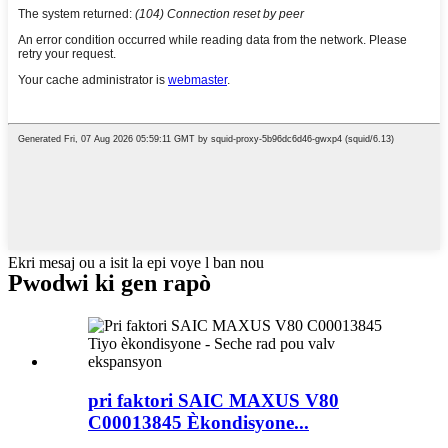
Ekri mesaj ou a isit la epi voye l ban nou
Pwodwi ki gen rapò
pri faktori SAIC MAXUS V80
C00013845 Èkondisyone...