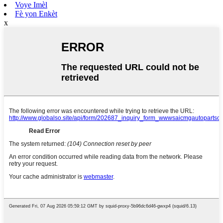
Voye Imèl
Fè yon Enkèt
x