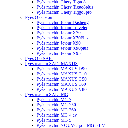
Pyès machin Chery Tiggo8
Pyès machin Chery Tiggo8plus
Pyès machin Chery Tiggo8pro
Pyès Oto Jetour
Pyès machin Jetour Dasheng
Pyès machin Jetour Traveler
Pyès machin Jetour X70
Pyès machin Jetour X70Plus
Pyès machin Jetour X90
Pyès machin Jetour X90plus
Pyès machin Jetour X95
Pyès Oto SAIC
Pyès machin SAIC MAXUS
Pyès machin MAXUS D90
Pyès machin MAXUS G10
Pyès machin MAXUS G50
Pyès machin MAXUS T60
Pyès machin MAXUS V80
Pyès machin SAIC MG
Pyès machin MG 3
Pyès machin MG 350
Pyès machin MG 360
Pyès machin MG 4 ev
Pyès machin MG 5
Pyès machin NOUVO pou MG 5 EV