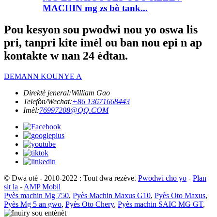
MACHIN mg zs bò tank...
Pou kesyon sou pwodwi nou yo oswa lis
pri, tanpri kite imèl ou ban nou epi n ap
kontakte w nan 24 èdtan.
DEMANN KOUNYE A
Direktè jeneral:
William Gao
Telefòn/Wechat:
+86 13671668443
Imèl:
76997208@QQ.COM
© Dwa otè - 2010-2022 : Tout dwa rezève.
Pwodwi cho yo
-
Plan
sit la
-
AMP Mobil
Pyès machin Mg 750
,
Pyès Machin Maxus G10
,
Pyès Oto Maxus
,
Pyès Mg 5 an gwo
,
Pyès Oto Chery
,
Pyès machin SAIC MG GT
,