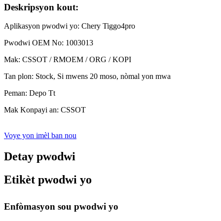
Deskripsyon kout:
Aplikasyon pwodwi yo: Chery Tiggo4pro
Pwodwi OEM No: 1003013
Mak: CSSOT / RMOEM / ORG / KOPI
Tan plon: Stock, Si mwens 20 moso, nòmal yon mwa
Peman: Depo Tt
Mak Konpayi an: CSSOT
Voye yon imèl ban nou
Detay pwodwi
Etikèt pwodwi yo
Enfòmasyon sou pwodwi yo