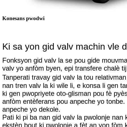
Konesans pwodwi
Ki sa yon gid valv machin vle d
Fonksyon gid valv la se pou gide mouvman
valv yo anfòm byen, epi transfere chalè tij 
Tanperati travay gid valv la tou relativman
nan tren valv la ki wile li, e konsa li gen 
ki gen pwopriyete oto-glisman pou fè pyès
anfòm entèferans pou anpeche yo tonbe. G
anpeche yo dekole.
Pati ki pi ba nan gid valv la pwolonje na
ekstèn bout ki pwolonje a fèt an yon fòm k