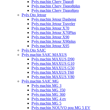
Pyès machin Chery Tiggo8
Pyès machin Chery Tiggo8plus
Pyès machin Chery Tiggo8pro
Pyès Oto Jetour
Pyès machin Jetour Dasheng
Pyès machin Jetour Traveler
Pyès machin Jetour X70
Pyès machin Jetour X70Plus
Pyès machin Jetour X90
Pyès machin Jetour X90plus
Pyès machin Jetour X95
Pyès Oto SAIC
Pyès machin SAIC MAXUS
Pyès machin MAXUS D90
Pyès machin MAXUS G10
Pyès machin MAXUS G50
Pyès machin MAXUS T60
Pyès machin MAXUS V80
Pyès machin SAIC MG
Pyès machin MG 3
Pyès machin MG 350
Pyès machin MG 360
Pyès machin MG 4 ev
Pyès machin MG 5
Pyès machin NOUVO pou MG 5 EV