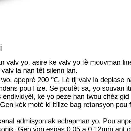
i
 valv yo, asire ke valv yo fè mouvman li
valv la nan tèt silenn lan.
 wo, apeprè 200 ℃. Lè tij valv la deplase na
tandans pou l ize. Se poutèt sa, yo souvan it
 endividyèl, ke yo peze nan twou chèz gid v
en kèk motè ki itilize bag retansyon pou f
n kanal admisyon ak echapman yo. Pou anpe
onik. Gen yon espas 0.05 a 0.12mm ant gid va