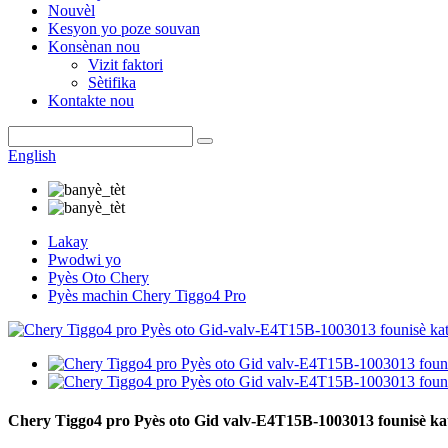
Nouvèl
Kesyon yo poze souvan
Konsènan nou
Vizit faktori
Sètifika
Kontakte nou
English
Lakay
Pwodwi yo
Pyès Oto Chery
Pyès machin Chery Tiggo4 Pro
Chery Tiggo4 pro Pyès oto Gid valv-E4T15B-1003013 founisè kat